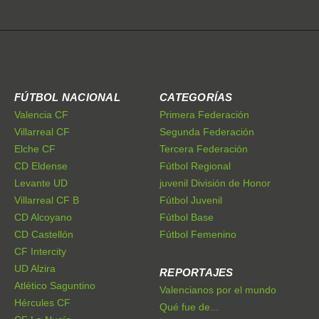
FÚTBOL NACIONAL
CATEGORÍAS
Valencia CF
Primera Federación
Villarreal CF
Segunda Federación
Elche CF
Tercera Federación
CD Eldense
Fútbol Regional
Levante UD
juvenil División de Honor
Villarreal CF B
Fútbol Juvenil
CD Alcoyano
Fútbol Base
CD Castellón
Fútbol Femenino
CF Intercity
UD Alzira
REPORTAJES
Atlético Saguntino
Valencianos por el mundo
Hércules CF
Qué fue de...