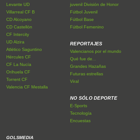
Levante UD
juvenil División de Honor
Villarreal CF B
Fútbol Juvenil
CD Alcoyano
Fútbol Base
CD Castellón
Fútbol Femenino
CF Intercity
UD Alzira
REPORTAJES
Atlético Saguntino
Valencianos por el mundo
Hércules CF
Qué fue de...
CF La Nucía
Grandes Hazañas
Orihuela CF
Futuras estrellas
Torrent CF
Viral
Valencia CF Mestalla
NO SÓLO DEPORTE
E-Sports
Tecnología
Encuestas
GOLSMEDIA