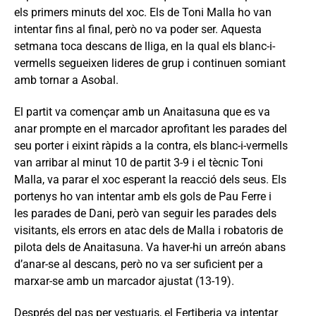
els primers minuts del xoc. Els de Toni Malla ho van
intentar fins al final, però no va poder ser. Aquesta
setmana toca descans de lliga, en la qual els blanc-i-
vermells segueixen lideres de grup i continuen somiant
amb tornar a Asobal.
El partit va començar amb un Anaitasuna que es va
anar prompte en el marcador aprofitant les parades del
seu porter i eixint ràpids a la contra, els blanc-i-vermells
van arribar al minut 10 de partit 3-9 i el tècnic Toni
Malla, va parar el xoc esperant la reacció dels seus. Els
portenys ho van intentar amb els gols de Pau Ferre i
les parades de Dani, però van seguir les parades dels
visitants, els errors en atac dels de Malla i robatoris de
pilota dels de Anaitasuna. Va haver-hi un arreón abans
d’anar-se al descans, però no va ser suficient per a
marxar-se amb un marcador ajustat (13-19).
Després del pas per vestuaris, el Fertiberia va intentar