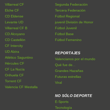
Villarreal CF
Segunda Federación
Elche CF
Tercera Federación
CD Eldense
Fútbol Regional
Levante UD
juvenil División de Honor
Villarreal CF B
Fútbol Juvenil
CD Alcoyano
Fútbol Base
CD Castellón
Fútbol Femenino
CF Intercity
UD Alzira
REPORTAJES
Atlético Saguntino
Valencianos por el mundo
Hércules CF
Qué fue de...
CF La Nucía
Grandes Hazañas
Orihuela CF
Futuras estrellas
Torrent CF
Viral
Valencia CF Mestalla
NO SÓLO DEPORTE
E-Sports
Tecnología