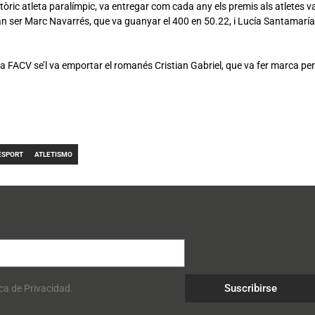
tòric atleta paralímpic, va entregar com cada any els premis als atletes v
n ser Marc Navarrés, que va guanyar el 400 en 50.22, i Lucía Santamaría,
 la FACV se’l va emportar el romanés Cristian Gabriel, que va fer marca pe
ESPORT
ATLETISMO
Suscribirse
ica de Privacidad.