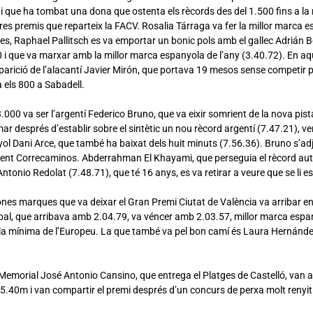
i que ha tombat una dona que ostenta els rècords des del 1.500 fins a la 
tres premis que reparteix la FACV. Rosalia Tárraga va fer la millor marca e
s, Raphael Pallitsch es va emportar un bonic pols amb el gallec Adrián Ben
 i que va marxar amb la millor marca espanyola de l’any (3.40.72). En aq
eaparició de l’alacantí Javier Mirón, que portava 19 mesos sense competir pe
à els 800 a Sabadell.
.000 va ser l’argentí Federico Bruno, que va eixir somrient de la nova pist
mar després d’establir sobre el sintètic un nou rècord argentí (7.47.21), ve
ol Dani Arce, que també ha baixat dels huit minuts (7.56.36). Bruno s’ad
ment Correcaminos. Abderrahman El Khayami, que perseguia el rècord au
ntonio Redolat (7.48.71), que té 16 anys, es va retirar a veure que se li 
ones marques que va deixar el Gran Premi Ciutat de València va arribar en 
al, que arribava amb 2.04.79, va véncer amb 2.03.57, millor marca espany
la mínima de l’Europeu. La que també va pel bon camí és Laura Hernánd
Memorial José Antonio Cansino, que entrega el Platges de Castelló, van ana
 5.40m i van compartir el premi després d’un concurs de perxa molt renyit