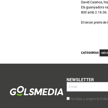
David Casinos, his
Els guanyadors va
800 amb 2.16.06.
El tercer premi de
CATEGORÍAS
MÉS 
NEWSLETTER
He leído y acepto la Polít