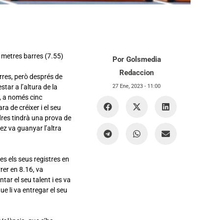
 metres barres (7.55)
Por Golsmedia
Redaccion
rres, però després de
tar a l’altura de la
27 Ene, 2023 -
11:00
, a només cinc
a de créixer i el seu
ndres tindrà una prova de
ez va guanyar l’altra
s els seus registres en
rer en 8.16, va
ar el seu talent i es va
ue li va entregar el seu