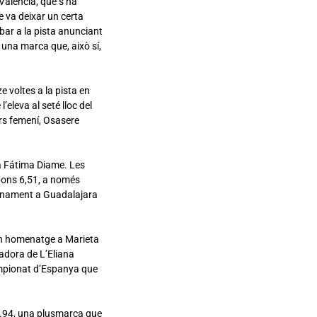
València, que s’ha
e va deixar un certa
bar a la pista anunciant
 una marca que, això sí,
 voltes a la pista en
eleva al seté lloc del
urs femení, Osasere
 a Fátima Diame. Les
 bons 6,51, a només
renament a Guadalajara
 un homenatge a Marieta
tadora de L’Eliana
ampionat d’Espanya que
17.94, una plusmarca que