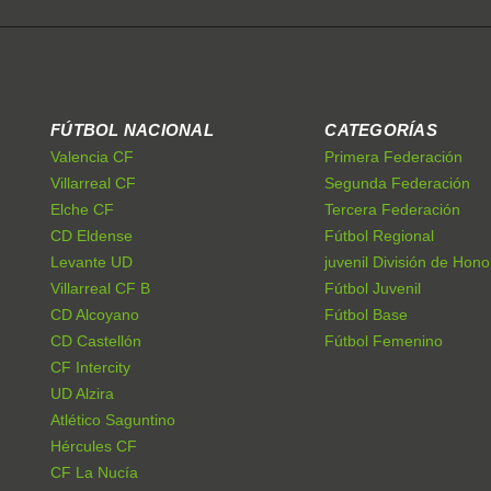
FÚTBOL NACIONAL
CATEGORÍAS
Valencia CF
Primera Federación
Villarreal CF
Segunda Federación
Elche CF
Tercera Federación
CD Eldense
Fútbol Regional
Levante UD
juvenil División de Hono
Villarreal CF B
Fútbol Juvenil
CD Alcoyano
Fútbol Base
CD Castellón
Fútbol Femenino
CF Intercity
UD Alzira
Atlético Saguntino
Hércules CF
CF La Nucía