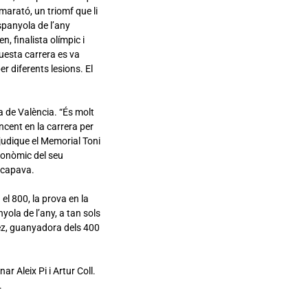
marató, un triomf que li
spanyola de l’any
, finalista olímpic i
uesta carrera es va
r diferents lesions. El
a de València. “És molt
ncent en la carrera per
judique el Memorial Toni
tonòmic del seu
escapava.
el 800, la prova en la
ola de l’any, a tan sols
ez, guanyadora dels 400
r Aleix Pi i Artur Coll.
.