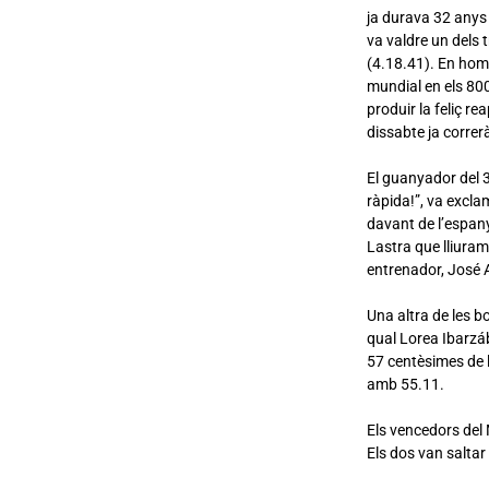
ja durava 32 anys 
va valdre un dels 
(4.18.41). En home
mundial en els 800
produir la feliç r
dissabte ja correr
El guanyador del 3
ràpida!”, va excla
davant de l’espany
Lastra que lliura
entrenador, José A
Una altra de les b
qual Lorea Ibarzáb
57 centèsimes de 
amb 55.11.
Els vencedors del 
Els dos van saltar