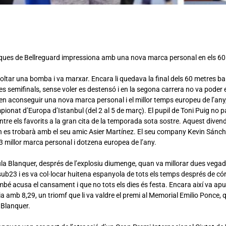
nques de Bellreguard impressiona amb una nova marca personal en els 60
oltar una bomba i va marxar. Encara li quedava la final dels 60 metres ba
es semifinals, sense voler es destensó i en la segona carrera no va poder es
en aconseguir una nova marca personal i el millor temps europeu de l’any
onat d’Europa d’Istanbul (del 2 al 5 de març). El pupil de Toni Puig no par
entre els favorits a la gran cita de la temporada sota sostre. Aquest dive
on es trobarà amb el seu amic Asier Martínez. El seu company Kevin Sánch
 millor marca personal i dotzena europea de l’any.
a Blanquer, després de l’explosiu diumenge, quan va millorar dues vegade
ub23 i es va col·locar huitena espanyola de tots els temps després de cór
é acusa el cansament i que no tots els dies és festa. Encara així va apunt
ia amb 8,29, un triomf que li va valdre el premi al Memorial Emilio Ponce, q
a Blanquer.