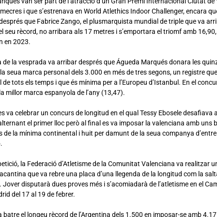
anques van ser part de l’atracció d’un Gran Premi Internacional Ciutat de 
mecres i que s’estrenava en World Atlethics Indoor Challenger, encara qu
després que Fabrice Zango, el plusmarquista mundial de triple que va arri
el seu rècord, no arribara als 17 metres i s’emportara el triomf amb 16,90,
ón en 2023.
a de la vesprada va arribar després que Águeda Marqués donara les quinze
 la seua marca personal dels 3.000 en més de tres segons, un registre que l’
de tots els temps i que és mínima per a l’Europeu d’Istanbul. En el conc
a millor marca espanyola de l’any (13,47).
 es va celebrar un concurs de longitud en el qual Tessy Ebosele desafiava
lternant el primer lloc però al final es va imposar la valenciana amb uns
s de la mínima continental i huit per damunt de la seua companya d’ent
.
etició, la Federació d’Atletisme de la Comunitat Valenciana va realitzar
alacantina que va rebre una placa d’una llegenda de la longitud com la sal
Jover disputarà dues proves més i s’acomiadarà de l’atletisme en el C
rid del 17 al 19 de febrer.
va batre el longeu rècord de l’Argentina dels 1.500 en imposar-se amb 4.