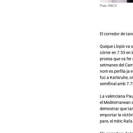
Foto: FACV.
El corredor de ta
Quique Llopis va s
córrer en 7.55 en l
proesa que va fer 
setmanes del Campi
nom es perfila ja 
foc a Karlsruhe, 
semifinal amb 7.73
La valenciana Paul
el Mediterranean s
demostrar que tamb
emportar la victòr
pare, el mític Raf