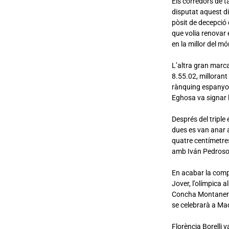
Els corredors de t
disputat aquest di
pòsit de decepció 
que volia renovar 
en la millor del m
L’altra gran marc
8.55.02, millorant
rànquing espanyol 
Eghosa va signar l
Després del triple
dues es van anar a
quatre centímetre
amb Iván Pedroso
En acabar la comp
Jover, l’olímpica 
Concha Montaner. 
se celebrarà a Mad
Florència Borelli 