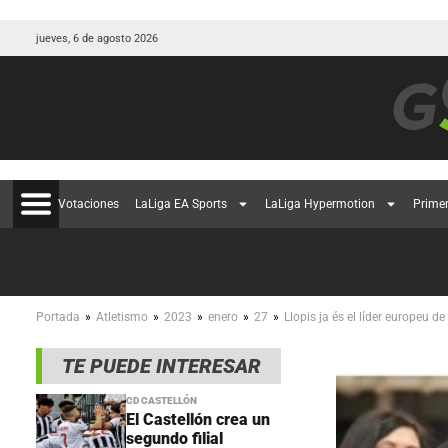
jueves, 6 de agosto 2026
Votaciones
LaLiga EA Sports
LaLiga Hypermotion
Prime
»
»
»
»
»
Portada
Atletismo
2023
enero
27
Llopis ja és el líder europeu de
TE PUEDE INTERESAR
CD CASTELLÓN
El Castellón crea un
segundo filial