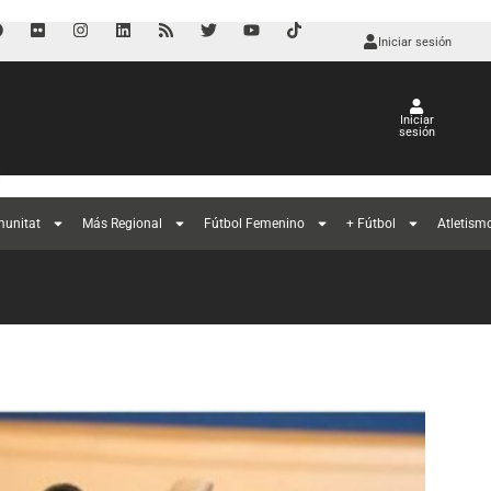
Iniciar sesión
Iniciar
sesión
l
munitat
Más Regional
Fútbol Femenino
+ Fútbol
Atletism