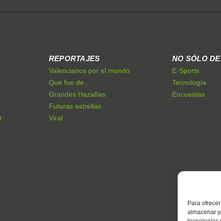
REPORTAJES
NO SÓLO D
Valencianos por el mundo
E-Sports
Qué fue de...
Tecnología
Grandes Hazañas
Encuestas
Futuras estrellas
r
Viral
Para ofrecer
almacenar y/