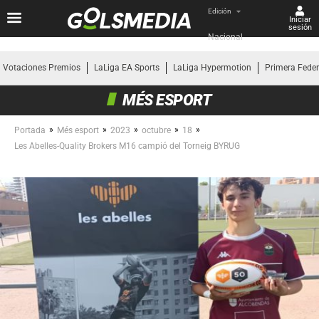
Edición
Iniciar
sesión
Nacional
Votaciones Premios
LaLiga EA Sports
LaLiga Hypermotion
Primera Fede
MÉS ESPORT
»
»
»
»
»
Portada
Més esport
2023
octubre
18
Les Abelles-Quality Brokers M16 campió del Torneig BYRUG