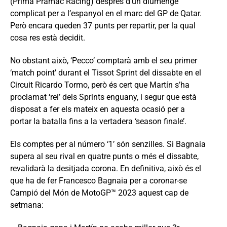
(Prima Pramac Racing) després d’un diumenge
complicat per a l’espanyol en el marc del GP de Qatar.
Però encara queden 37 punts per repartir, per la qual
cosa res està decidit.
No obstant això, ‘Pecco’ comptarà amb el seu primer
‘match point’ durant el Tissot Sprint del dissabte en el
Circuit Ricardo Tormo, però és cert que Martín s’ha
proclamat ‘rei’ dels Sprints enguany, i segur que està
disposat a fer els mateix en aquesta ocasió per a
portar la batalla fins a la vertadera ‘season finale’.
Els comptes per al número ‘1’ són senzilles. Si Bagnaia
supera al seu rival en quatre punts o més el dissabte,
revalidarà la desitjada corona. En definitiva, això és el
que ha de fer Francesco Bagnaia per a coronar-se
Campió del Món de MotoGP™ 2023 aquest cap de
setmana: