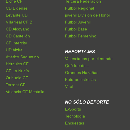
Elche CF
Tercera Federación
CD Eldense
Fútbol Regional
Levante UD
juvenil División de Honor
Villarreal CF B
Fútbol Juvenil
CD Alcoyano
Fútbol Base
CD Castellón
Fútbol Femenino
CF Intercity
UD Alzira
REPORTAJES
Atlético Saguntino
Valencianos por el mundo
Hércules CF
Qué fue de...
CF La Nucía
Grandes Hazañas
Orihuela CF
Futuras estrellas
Torrent CF
Viral
Valencia CF Mestalla
NO SÓLO DEPORTE
E-Sports
Tecnología
Encuestas