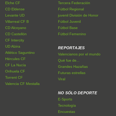
Elche CF
Tercera Federación
CD Eldense
Fútbol Regional
Levante UD
juvenil División de Honor
Villarreal CF B
Fútbol Juvenil
CD Alcoyano
Fútbol Base
CD Castellón
Fútbol Femenino
CF Intercity
UD Alzira
REPORTAJES
Atlético Saguntino
Valencianos por el mundo
Hércules CF
Qué fue de...
CF La Nucía
Grandes Hazañas
Orihuela CF
Futuras estrellas
Torrent CF
Viral
Valencia CF Mestalla
NO SÓLO DEPORTE
E-Sports
Tecnología
Encuestas