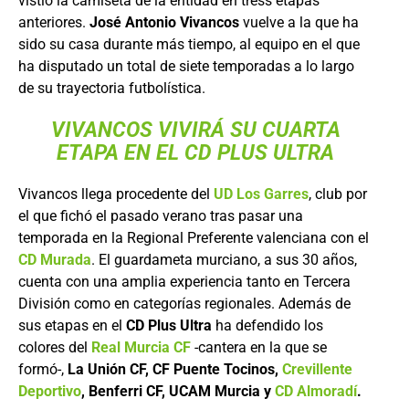
vistió la camiseta de la entidad en tress etapas
anteriores.
José Antonio Vivancos
vuelve a la que ha
sido su casa durante más tiempo, al equipo en el que
ha disputado un total de siete temporadas a lo largo
de su trayectoria futbolística.
VIVANCOS VIVIRÁ SU CUARTA
ETAPA EN EL CD PLUS ULTRA
Vivancos llega procedente del
UD Los Garres
, club por
el que fichó el pasado verano tras pasar una
temporada en la Regional Preferente valenciana con el
CD Murada
. El guardameta murciano, a sus 30 años,
cuenta con una amplia experiencia tanto en Tercera
División como en categorías regionales. Además de
sus etapas en el
CD Plus Ultra
ha defendido los
colores del
Real Murcia CF
-cantera en la que se
formó-,
La Unión CF, CF Puente Tocinos,
Crevillente
Deportivo
, Benferri CF, UCAM Murcia y
CD Almoradí
.