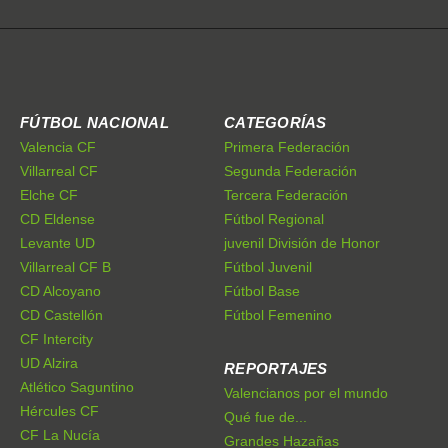
FÚTBOL NACIONAL
CATEGORÍAS
Valencia CF
Primera Federación
Villarreal CF
Segunda Federación
Elche CF
Tercera Federación
CD Eldense
Fútbol Regional
Levante UD
juvenil División de Honor
Villarreal CF B
Fútbol Juvenil
CD Alcoyano
Fútbol Base
CD Castellón
Fútbol Femenino
CF Intercity
UD Alzira
REPORTAJES
Atlético Saguntino
Valencianos por el mundo
Hércules CF
Qué fue de...
CF La Nucía
Grandes Hazañas