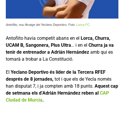
Antoñito, nou fitxatge del Yeclano Deportivo. Foto:
Lorca FC
.
Antoñito havia competit abans en el
Lorca, Churra,
UCAM B, Sangonera, Plus Ultra
… i en el
Churra ja va
tenir de entrenador a Adrián Hernández
amb qui es
tornarà a trobar a La Constitució.
El
Yeclano Deportivo és líder de la Tercera RFEF
després de 8 jornades,
tot i que els de Yecla només
han disputat 7, i ja compten amb 18 punts.
Aquest cap
de setmana els d’Adrián Hernández reben al
CAP
Ciudad de Murcia
.