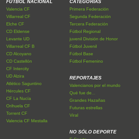
FÚTBOL NACIONAL
CATEGORÍAS
Valencia CF
Primera Federación
Villarreal CF
Segunda Federación
Elche CF
Tercera Federación
CD Eldense
Fútbol Regional
Levante UD
juvenil División de Honor
Villarreal CF B
Fútbol Juvenil
CD Alcoyano
Fútbol Base
CD Castellón
Fútbol Femenino
CF Intercity
UD Alzira
REPORTAJES
Atlético Saguntino
Valencianos por el mundo
Hércules CF
Qué fue de...
CF La Nucía
Grandes Hazañas
Orihuela CF
Futuras estrellas
Torrent CF
Viral
Valencia CF Mestalla
NO SÓLO DEPORTE