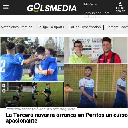
Edición
Iniciar
sesión
Comunidad Foral 
de Navarra
Votaciones Premios
LaLiga EA Sports
LaLiga Hypermotion
Primera Fede
TERCERA FEDERACIÓN GRUPO DECIMOQUINTO
La Tercera navarra arranca en Peritos un curso
apasionante