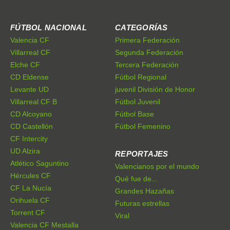
FÚTBOL NACIONAL
CATEGORÍAS
Valencia CF
Primera Federación
Villarreal CF
Segunda Federación
Elche CF
Tercera Federación
CD Eldense
Fútbol Regional
Levante UD
juvenil División de Honor
Villarreal CF B
Fútbol Juvenil
CD Alcoyano
Fútbol Base
CD Castellón
Fútbol Femenino
CF Intercity
UD Alzira
REPORTAJES
Atlético Saguntino
Valencianos por el mundo
Hércules CF
Qué fue de...
CF La Nucía
Grandes Hazañas
Orihuela CF
Futuras estrellas
Torrent CF
Viral
Valencia CF Mestalla