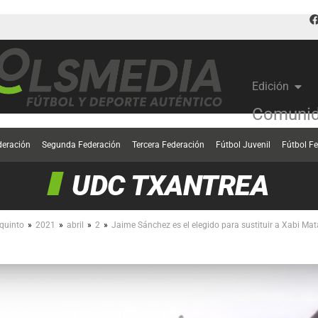
Edición
Comunid
deración
Segunda Federación
Tercera Federación
Fútbol Juvenil
Fútbol F
UDC TXANTREA
»
»
»
»
quinto
2021
abril
2
Jaime Sánchez es el elegido para sustituir a Xabi Mat