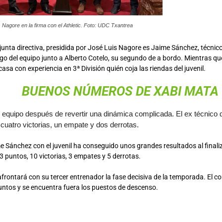
s Nagore en la firma con el Athletic. Foto: UDC Txantrea
 junta directiva, presidida por José Luis Nagore es Jaime Sánchez, técni
rgo del equipo junto a Alberto Cotelo, su segundo de a bordo. Mientras qu
casa con experiencia en 3ª División quién coja las riendas del juvenil.
BUENOS NÚMEROS DE XABI MATA
l equipo después de revertir una dinámica complicada. El ex técnico
uatro victorias, un empate y dos derrotas.
me Sánchez con el juvenil ha conseguido unos grandes resultados al final
 puntos, 10 victorias, 3 empates y 5 derrotas.
rontará con su tercer entrenador la fase decisiva de la temporada. El co
ntos y se encuentra fuera los puestos de descenso.