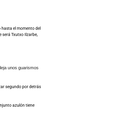
co hasta el momento del
e será Txutxo Ilzarbe,
 deja unos guarismos
izar segundo por detrás
njunto azulón tiene