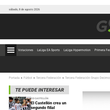
sábado, 8 de agosto 2026
Votaciones
LaLiga EA Sports
LaLiga Hypermotion
Primera Fe
»
»
»
Portada
Fútbol
Tercera Federación
Tercera Federación Grupo Decimo
TE PUEDE INTERESAR
CD CASTELLÓN
El Castellón crea un
segundo filial