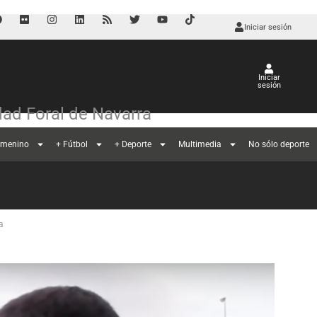
Iniciar sesión
Iniciar
sesión
ad Foral de Navarra
emenino
+ Fútbol
+ Deporte
Multimedia
No sólo deporte
a