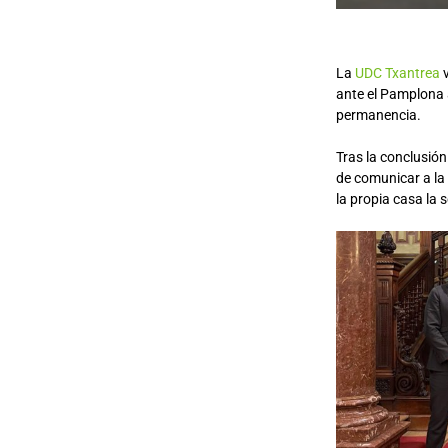
La
UDC Txantrea
v
ante el Pamplona a
permanencia.
Tras la conclusió
de comunicar a la 
la propia casa la 