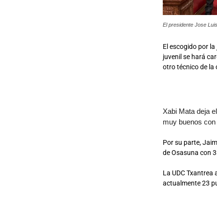
El presidente Jose Lui
El escogido por la
juvenil se hará ca
otro técnico de la 
Xabi Mata deja e
muy buenos con c
Por su parte, Jai
de Osasuna con 33
La UDC Txantrea af
actualmente 23 pu