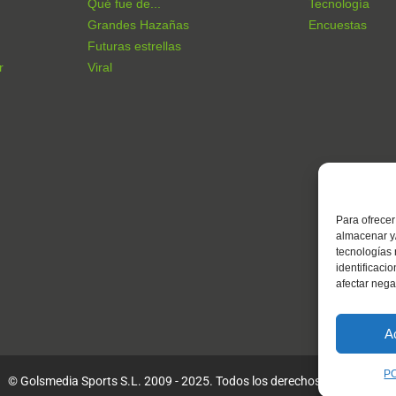
Qué fue de...
Tecnología
Grandes Hazañas
Encuestas
Futuras estrellas
r
Viral
Para ofrecer
almacenar y/
tecnologías
identificaci
afectar nega
A
P
© Golsmedia Sports S.L. 2009 - 2025. Todos los derechos reservados.