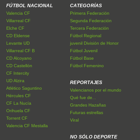
FÚTBOL NACIONAL
CATEGORÍAS
Valencia CF
Primera Federación
Villarreal CF
Segunda Federación
Elche CF
Tercera Federación
CD Eldense
Fútbol Regional
Levante UD
juvenil División de Honor
Villarreal CF B
Fútbol Juvenil
CD Alcoyano
Fútbol Base
CD Castellón
Fútbol Femenino
CF Intercity
UD Alzira
REPORTAJES
Atlético Saguntino
Valencianos por el mundo
Hércules CF
Qué fue de...
CF La Nucía
Grandes Hazañas
Orihuela CF
Futuras estrellas
Torrent CF
Viral
Valencia CF Mestalla
NO SÓLO DEPORTE