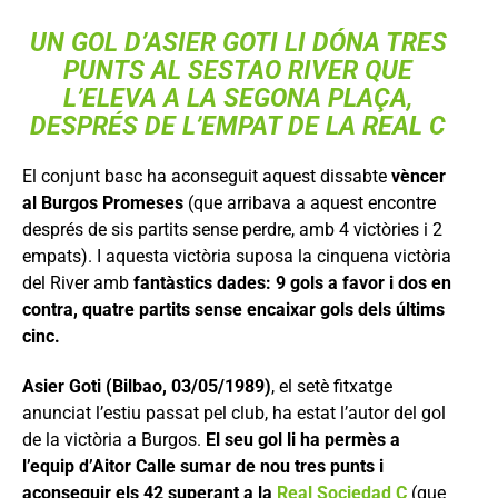
UN GOL D’ASIER GOTI LI DÓNA TRES
PUNTS AL SESTAO RIVER QUE
L’ELEVA A LA SEGONA PLAÇA,
DESPRÉS DE L’EMPAT DE LA REAL C
El conjunt basc ha aconseguit aquest dissabte
vèncer
al Burgos Promeses
(que arribava a aquest encontre
després de sis partits sense perdre, amb 4 victòries i 2
empats). I aquesta victòria suposa la cinquena victòria
del River amb
fantàstics dades: 9 gols a favor i dos en
contra, quatre partits sense encaixar gols dels últims
cinc.
Asier Goti (Bilbao, 03/05/1989)
, el setè fitxatge
anunciat l’estiu passat pel club, ha estat l’autor del gol
de la victòria a Burgos.
El seu gol li ha permès a
l’equip d’Aitor Calle sumar de nou tres punts i
aconseguir els 42 superant a la
Real Sociedad C
(que