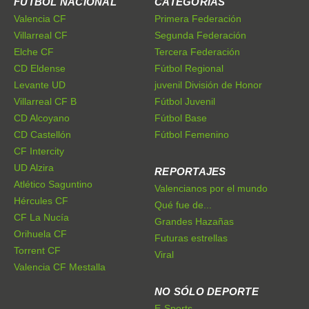
FÚTBOL NACIONAL
CATEGORÍAS
Valencia CF
Primera Federación
Villarreal CF
Segunda Federación
Elche CF
Tercera Federación
CD Eldense
Fútbol Regional
Levante UD
juvenil División de Honor
Villarreal CF B
Fútbol Juvenil
CD Alcoyano
Fútbol Base
CD Castellón
Fútbol Femenino
CF Intercity
UD Alzira
REPORTAJES
Atlético Saguntino
Valencianos por el mundo
Hércules CF
Qué fue de...
CF La Nucía
Grandes Hazañas
Orihuela CF
Futuras estrellas
Torrent CF
Viral
Valencia CF Mestalla
NO SÓLO DEPORTE
E-Sports