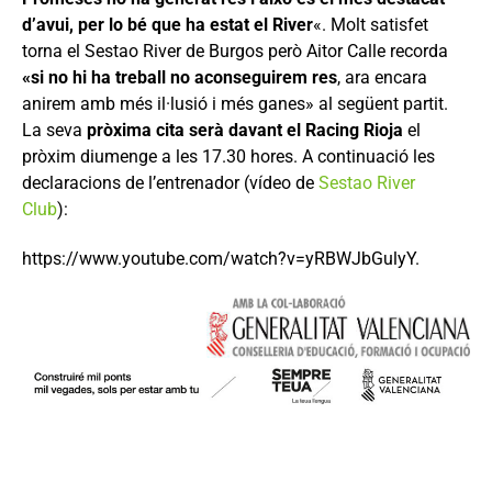
d’avui, per lo bé que ha estat el River
«. Molt satisfet
torna el Sestao River de Burgos però Aitor Calle recorda
«si no hi ha treball no aconseguirem res
, ara encara
anirem amb més il·lusió i més ganes» al següent partit.
La seva
pròxima cita serà davant el Racing Rioja
el
pròxim diumenge a les 17.30 hores. A continuació les
declaracions de l’entrenador (vídeo de
Sestao River
Club
):
https://www.youtube.com/watch?v=yRBWJbGulyY.