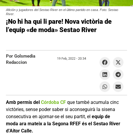
Afición y jugadores del Sestao River en el último partido en casa. Foto: Sestao
River.
¡No hi ha qui li pare! Nova victòria de
l’equip «de moda» Sestao River
Por Golsmedia
19 Feb, 2022 -
20:34
Redaccion
Amb permís del
Córdoba CF
que també acumula cinc
victòries, sense poder saber si aconseguirà la sisena
consecutiva en ajornar-se el seu partit, el
equip de
moda ara mateix a la Segona RFEF és el Sestao River
d’Aitor Calle.