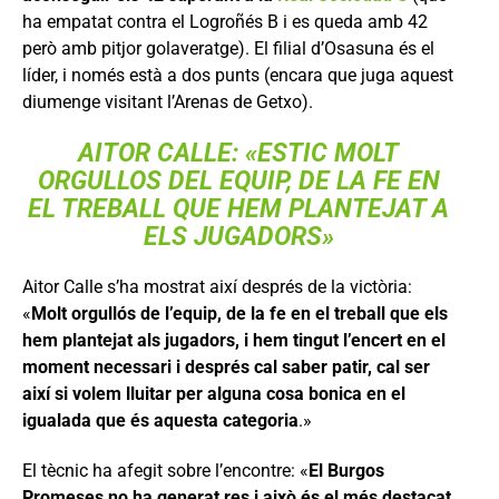
ha empatat contra el Logroñés B i es queda amb 42
però amb pitjor golaveratge). El filial d’Osasuna és el
líder, i només està a dos punts (encara que juga aquest
diumenge visitant l’Arenas de Getxo).
AITOR CALLE: «ESTIC MOLT
ORGULLOS DEL EQUIP, DE LA FE EN
EL TREBALL QUE HEM PLANTEJAT A
ELS JUGADORS»
Aitor Calle s’ha mostrat així després de la victòria:
«
Molt orgullós de l’equip, de la fe en el treball que els
hem plantejat als jugadors, i hem tingut l’encert en el
moment necessari i després cal saber patir, cal ser
així si volem lluitar per alguna cosa bonica en el
igualada que és aquesta categoria
.»
El tècnic ha afegit sobre l’encontre: «
El Burgos
Promeses no ha generat res i això és el més destacat