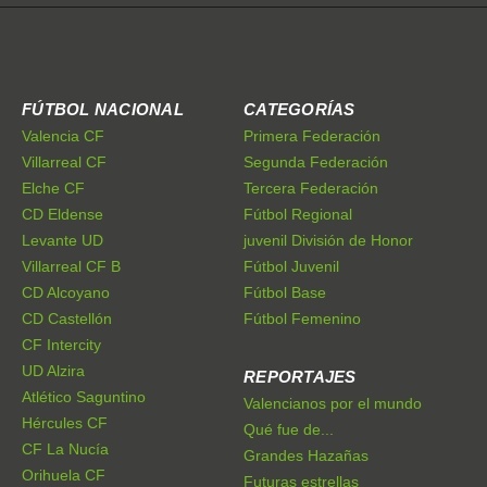
FÚTBOL NACIONAL
CATEGORÍAS
Valencia CF
Primera Federación
Villarreal CF
Segunda Federación
Elche CF
Tercera Federación
CD Eldense
Fútbol Regional
Levante UD
juvenil División de Honor
Villarreal CF B
Fútbol Juvenil
CD Alcoyano
Fútbol Base
CD Castellón
Fútbol Femenino
CF Intercity
UD Alzira
REPORTAJES
Atlético Saguntino
Valencianos por el mundo
Hércules CF
Qué fue de...
CF La Nucía
Grandes Hazañas
Orihuela CF
Futuras estrellas