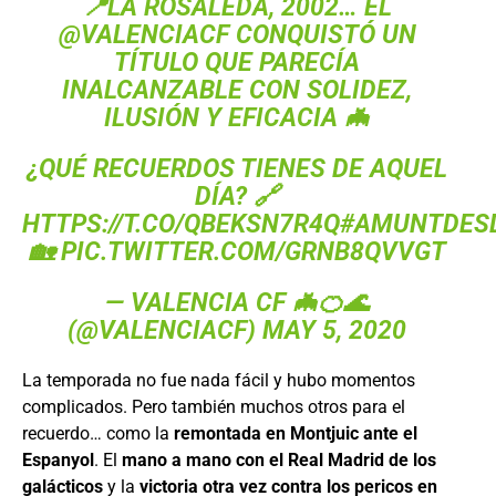
📍LA ROSALEDA, 2002… EL
@VALENCIACF
CONQUISTÓ UN
TÍTULO QUE PARECÍA
INALCANZABLE CON SOLIDEZ,
ILUSIÓN Y EFICACIA 🦇
¿QUÉ RECUERDOS TIENES DE AQUEL
DÍA? 🔗
HTTPS://T.CO/QBEKSN7R4Q
#AMUNTDES
🏡
PIC.TWITTER.COM/GRNB8QVVGT
— VALENCIA CF 🦇🍊🌊
(@VALENCIACF)
MAY 5, 2020
La temporada no fue nada fácil y hubo momentos
complicados. Pero también muchos otros para el
recuerdo… como la
remontada en Montjuic ante el
Espanyol
. El
mano a mano con el Real Madrid de los
galácticos
y la
victoria otra vez contra los pericos en