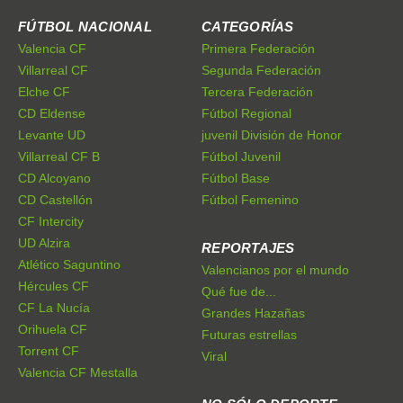
FÚTBOL NACIONAL
CATEGORÍAS
Valencia CF
Primera Federación
Villarreal CF
Segunda Federación
Elche CF
Tercera Federación
CD Eldense
Fútbol Regional
Levante UD
juvenil División de Honor
Villarreal CF B
Fútbol Juvenil
CD Alcoyano
Fútbol Base
CD Castellón
Fútbol Femenino
CF Intercity
UD Alzira
REPORTAJES
Atlético Saguntino
Valencianos por el mundo
Hércules CF
Qué fue de...
CF La Nucía
Grandes Hazañas
Orihuela CF
Futuras estrellas
Torrent CF
Viral
Valencia CF Mestalla