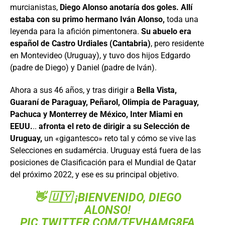
murcianistas,
Diego Alonso anotaría dos goles. Allí
estaba con su primo hermano Iván Alonso,
toda una
leyenda para la afición pimentonera.
Su abuelo era
español de Castro Urdiales (Cantabria)
, pero residente
en Montevideo (Uruguay), y tuvo dos hijos Edgardo
(padre de Diego) y Daniel (padre de Iván).
Ahora a sus 46 años, y tras dirigir a
Bella Vista,
Guaraní de Paraguay, Peñarol, Olimpia de Paraguay,
Pachuca y Monterrey de México, Inter Miami en
EEUU.
..
afronta el reto de dirigir a su Selección de
Uruguay,
un «gigantesco» reto tal y cómo se vive las
Selecciones en sudamércia. Uruguay está fuera de las
posiciones de Clasificación para el Mundial de Qatar
del próximo 2022, y ese es su principal objetivo.
👋 🇺🇾 ¡BIENVENIDO, DIEGO
ALONSO!
PIC.TWITTER.COM/TEVHAMG8FA