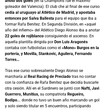
anotó dos goles
(en la Champions fue el máximo
goleador del Valencia). El club che al final de ese curso
cedía al uruguayo al Atlético de Madrid, y apostaba
entonces por Salva Ballesta
para el equipo que iba a
formar Rafa Benítez. En Segunda División, en «aquel
año del infierno» del Atlético Diego Alonso iba a anotar
22 goles de rojiblanco
consiguiendo el ascenso. En
aquella plantilla dirigida por
Don Luis Aragonés
contaba con futbolistas como el
«Mono» Burgos en la
portería, y Movilla, Stankovic, Aguilera, Fernando
Torres…
Tras ese curso sobresaliente Diego Alonso se
marcharía al
Real Racing de Preciado
tras no contar
con la confianza de Rafa Benítez que decidía buscarle
otra cesión. Allí en el Sardinero se juntó con
Nafti, Javi
Guerrero, Munitius,
su compatriota
Regueiro,
Bodipo..
. donde no tuvo un buen año marcando un gol
y solo siendo titular en 5 encuentros, participando