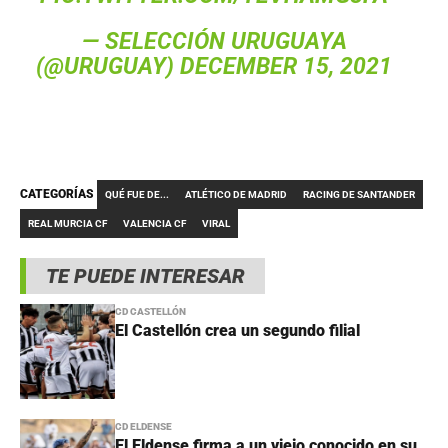
— SELECCIÓN URUGUAYA
(@URUGUAY)
DECEMBER 15, 2021
CATEGORÍAS
QUÉ FUE DE...
ATLÉTICO DE MADRID
RACING DE SANTANDER
REAL MURCIA CF
VALENCIA CF
VIRAL
TE PUEDE INTERESAR
CD CASTELLÓN
El Castellón crea un segundo filial
CD ELDENSE
El Eldense firma a un viejo conocido en su