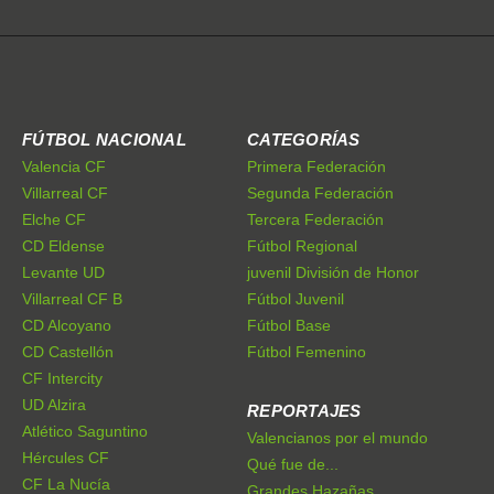
FÚTBOL NACIONAL
CATEGORÍAS
Valencia CF
Primera Federación
Villarreal CF
Segunda Federación
Elche CF
Tercera Federación
CD Eldense
Fútbol Regional
Levante UD
juvenil División de Honor
Villarreal CF B
Fútbol Juvenil
CD Alcoyano
Fútbol Base
CD Castellón
Fútbol Femenino
CF Intercity
UD Alzira
REPORTAJES
Atlético Saguntino
Valencianos por el mundo
Hércules CF
Qué fue de...
CF La Nucía
Grandes Hazañas