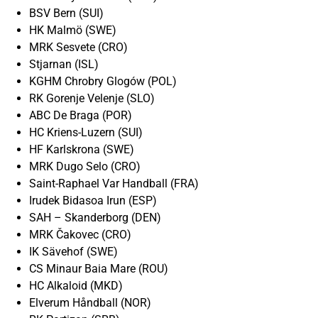
BSV Bern (SUI)
HK Malmö (SWE)
MRK Sesvete (CRO)
Stjarnan (ISL)
KGHM Chrobry Glogów (POL)
RK Gorenje Velenje (SLO)
ABC De Braga (POR)
HC Kriens-Luzern (SUI)
HF Karlskrona (SWE)
MRK Dugo Selo (CRO)
Saint-Raphael Var Handball (FRA)
Irudek Bidasoa Irun (ESP)
SAH – Skanderborg (DEN)
MRK Čakovec (CRO)
IK Sävehof (SWE)
CS Minaur Baia Mare (ROU)
HC Alkaloid (MKD)
Elverum Håndball (NOR)