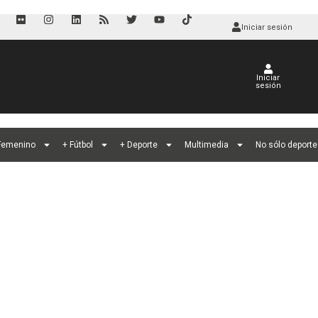
Iniciar sesión
Iniciar
sesión
 Femenino
+ Fútbol
+ Deporte
Multimedia
No sólo deporte