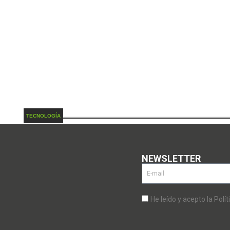
El 2019 ve carregat de 5G i de pan
TECNOLOGÍA
NEWSLETTER
He leído y acepto la Polít