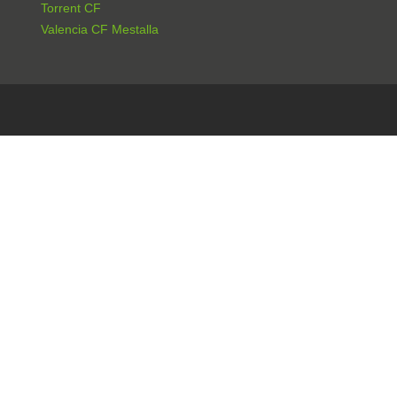
Torrent CF
Valencia CF Mestalla