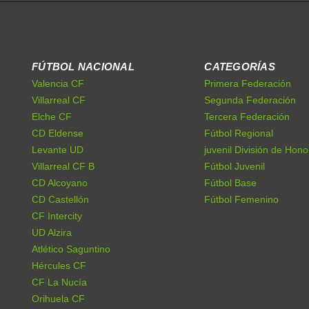
FÚTBOL NACIONAL
CATEGORÍAS
Valencia CF
Primera Federación
Villarreal CF
Segunda Federación
Elche CF
Tercera Federación
CD Eldense
Fútbol Regional
Levante UD
juvenil División de Hono
Villarreal CF B
Fútbol Juvenil
CD Alcoyano
Fútbol Base
CD Castellón
Fútbol Femenino
CF Intercity
UD Alzira
Atlético Saguntino
Hércules CF
CF La Nucía
Orihuela CF