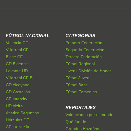
FÚTBOL NACIONAL
CATEGORÍAS
Valencia CF
Primera Federación
Villarreal CF
Segunda Federación
Elche CF
Tercera Federación
CD Eldense
Fútbol Regional
Levante UD
juvenil División de Honor
Villarreal CF B
Fútbol Juvenil
CD Alcoyano
Fútbol Base
CD Castellón
Fútbol Femenino
CF Intercity
UD Alzira
REPORTAJES
Atlético Saguntino
Valencianos por el mundo
Hércules CF
Qué fue de...
CF La Nucía
Grandes Hazañas