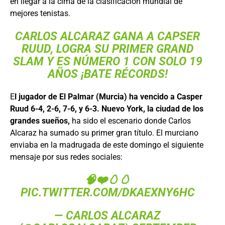
en llegar a la cima de la clasificación mundial de
mejores tenistas.
CARLOS ALCARAZ GANA A CAPSER
RUUD, LOGRA SU PRIMER GRAND
SLAM Y ES NÚMERO 1 CON SOLO 19
AÑOS ¡BATE RÉCORDS!
E
l jugador de El Palmar (Murcia) ha vencido a Casper
Ruud 6-4, 2-6, 7-6, y 6-3. Nuevo York, la ciudad de los
grandes sueños,
ha sido el escenario donde Carlos
Alcaraz ha sumado su primer gran título. El murciano
enviaba en la madrugada de este domingo el siguiente
mensaje por sus redes sociales:
🧠❤️🥚🥚
PIC.TWITTER.COM/DKAEXNY6HC
— CARLOS ALCARAZ