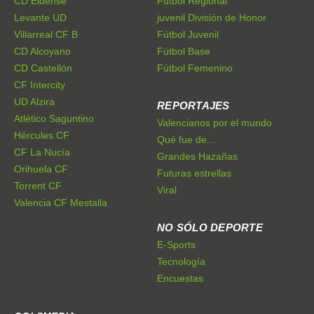
CD Eldense
Fútbol Regional
Levante UD
juvenil División de Honor
Villarreal CF B
Fútbol Juvenil
CD Alcoyano
Fútbol Base
CD Castellón
Fútbol Femenino
CF Intercity
UD Alzira
REPORTAJES
Atlético Saguntino
Valencianos por el mundo
Hércules CF
Qué fue de...
CF La Nucía
Grandes Hazañas
Orihuela CF
Futuras estrellas
Torrent CF
Viral
Valencia CF Mestalla
NO SÓLO DEPORTE
E-Sports
Tecnología
Encuestas