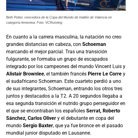
Beth Potter, vencedora de la Copa del Mundo de triatlón de Valencia en
categoría femenina. Foto: VCRunning
En cuanto a la carrera masculina, la natación no creo
grandes distancias en cabeza, con
Schoeman
marcando el mejor parcial. Tras una transición
fulgurante, se formaba un grupo de escapados
integrado por los campeones del mundo Vincent Luis y
Alistair Brownlee
, el también francés
Pierre Le Corre
y
el sudafricano Schoeman. Este cuarteto perdió a uno
de sus integrantes, Schoeman, entrando los otros tres
juntos y destacados a la T2. A 20 segundos llegaba a
esa segunda transición el nutrido grupo perseguidor en
el que se encontraban los españoles
Serrat, Roberto
Sánchez, Carlos Oliver
y el debutante en copa del
mundo
Sergio Baxter
, que ya fue bronce en el pasado
mundial junior disputado en Lausanne.