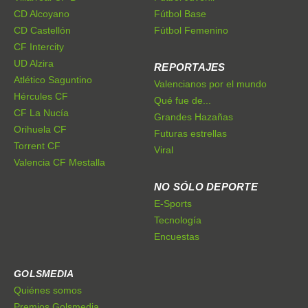
CD Alcoyano
Fútbol Base
CD Castellón
Fútbol Femenino
CF Intercity
UD Alzira
REPORTAJES
Atlético Saguntino
Valencianos por el mundo
Hércules CF
Qué fue de...
CF La Nucía
Grandes Hazañas
Orihuela CF
Futuras estrellas
Torrent CF
Viral
Valencia CF Mestalla
NO SÓLO DEPORTE
E-Sports
Tecnología
Encuestas
GOLSMEDIA
Quiénes somos
Premios Golsmedia