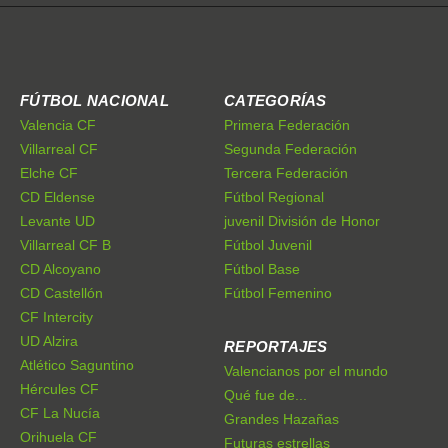
FÚTBOL NACIONAL
CATEGORÍAS
Valencia CF
Primera Federación
Villarreal CF
Segunda Federación
Elche CF
Tercera Federación
CD Eldense
Fútbol Regional
Levante UD
juvenil División de Honor
Villarreal CF B
Fútbol Juvenil
CD Alcoyano
Fútbol Base
CD Castellón
Fútbol Femenino
CF Intercity
UD Alzira
REPORTAJES
Atlético Saguntino
Valencianos por el mundo
Hércules CF
Qué fue de...
CF La Nucía
Grandes Hazañas
Orihuela CF
Futuras estrellas