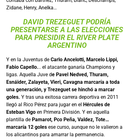
contaba con Barthez, Thuram, Blanc, Deschamps,
Zidane, Henry, Anelka…
DAVID TREZEGUET PODRÍA
PRESENTARSE A LAS ELECCIONES
PARA PRESIDIR EL RIVER PLATE
ARGENTINO
Y en la Juventus de
Carlo Ancelotti, Marcelo Lippi,
Fabio Capello.
.. el atacante ganaría Champions y
ligas. Aquella Juve d
e Pavel Nedved, Thuram,
Esnáider, Zalayeta, Vieri, Cavagna marcaría a toda
una generación, y Trezeguet se hinchó a marcar
goles.
Y tras una exitosa carrera deportiva en 2011
llegó al Rico Pérez para jugar en el
Hércules de
Esteban Vigo
en Primera División. Y en aquella
plantilla de
Pamarot, Pco Peña, Valdez, Tote…
marcaría 12 goles
ese curso, aunque no le valieron a
los alicantinos para amarrar la permanencia.