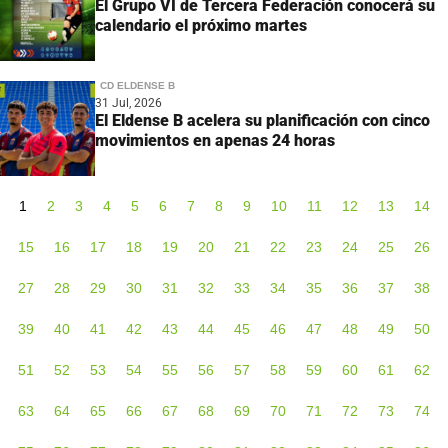
El Grupo VI de Tercera Federación conocerá su
calendario el próximo martes
CD ELDENSE B
31 Jul, 2026
El Eldense B acelera su planificación con cinco
movimientos en apenas 24 horas
1
2
3
4
5
6
7
8
9
10
11
12
13
14
15
16
17
18
19
20
21
22
23
24
25
26
27
28
29
30
31
32
33
34
35
36
37
38
39
40
41
42
43
44
45
46
47
48
49
50
51
52
53
54
55
56
57
58
59
60
61
62
63
64
65
66
67
68
69
70
71
72
73
74