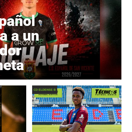
spañol
a a un
dor
meta
CD ELDENSE B