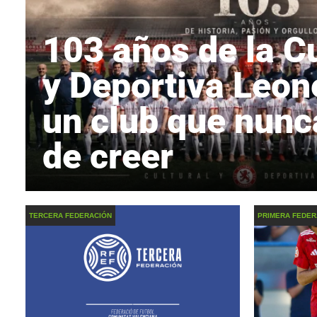
103 años de la Cu
y Deportiva Leon
un club que nunc
de creer
TERCERA FEDERACIÓN
PRIMERA FEDER