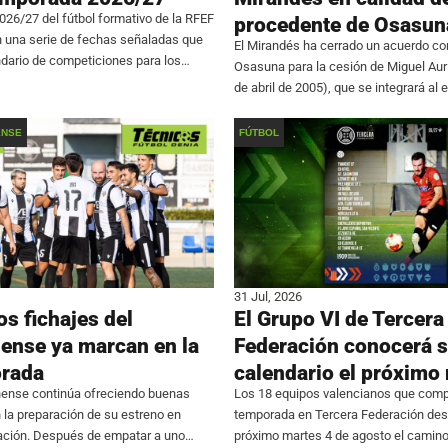
26/27 del fútbol formativo de la RFEF
procedente de Osasun
n una serie de fechas señaladas que
El Mirandés ha cerrado un acuerdo con
dario de competiciones para los
Osasuna para la cesión de Miguel Aur
s. La máxima categoría en edad
de abril de 2005), que se integrará al
sión de Honor Juvenil, comenzará el
la próxima temporada. El futbolista, c
estilo ‘box to box’,
ENSE
FÚTBOL
31 Jul, 2026
s fichajes del
El Grupo VI de Tercera
nense ya marcan en la
Federación conocerá 
rada
calendario el próximo
nense continúa ofreciendo buenas
Los 18 equipos valencianos que comp
la preparación de su estreno en
temporada en Tercera Federación desc
ción. Después de empatar a uno
próximo martes 4 de agosto el camin