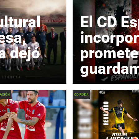
ltural
El CD E
esa,
incorpor
a dejó
promete
guarda
ACIÓN
CD RODA