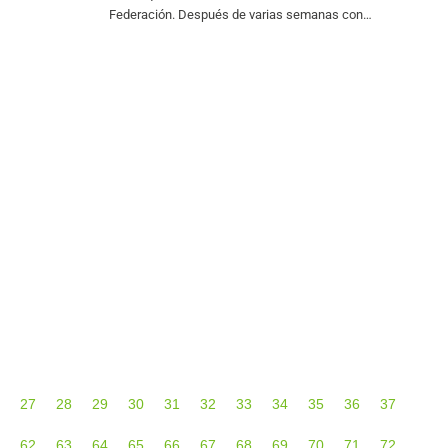
sorteo
Federación. Después de varias semanas con
jornadas y los
escasas novedades, el CD Eldense ha anunciado dos
incorporaciones y tres renovaciones entre el jueves
30
27
28
29
30
31
32
33
34
35
36
37
62
63
64
65
66
67
68
69
70
71
72