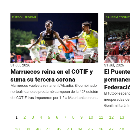
amb un recorregut de 7,2 quilòmetres. Abans de
frente al Johor
Iñaki Rodríguez
FÚTBOL JUVENIL
SALERM COSMET
31 Jul, 2026
31 Jul, 2026
Marruecos reina en el COTIF y
El Puente
suma su tercera corona
permanen
Marruecos vuelve a reinar en L'Alcúdia. El combinado
Federaci
norteafricano se proclamó campeón de la 42ª edición
El fútbol españo
del COTIF tras imponerse por 1-2 a Mauritania en una
inesperadas de
final histórica, la primera con dos selecciones
Genil militará 
africanas luchando por el título. Los
después de que
1
2
3
4
5
6
7
8
9
10
11
12
13
formalizar su in
38
39
40
41
42
43
44
45
46
47
48