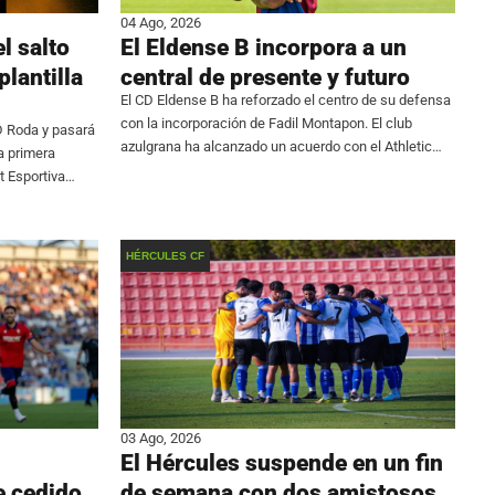
04 Ago, 2026
l salto
El Eldense B incorpora a un
plantilla
central de presente y futuro
El CD Eldense B ha reforzado el centro de su defensa
con la incorporación de Fadil Montapon. El club
D Roda y pasará
azulgrana ha alcanzado un acuerdo con el Athletic
a primera
Club Torrellano para el traspaso del central, que se
at Esportiva
suma a
quipo después
HÉRCULES CF
03 Ago, 2026
El Hércules suspende en un fin
e cedido
de semana con dos amistosos