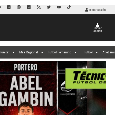
Iniciar sesión
Iniciar
sesión
l
munitat
Más Regional
Fútbol Femenino
+ Fútbol
Atletism