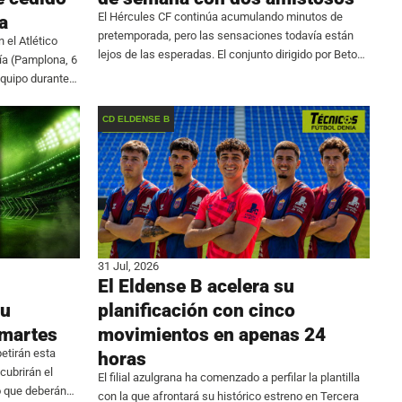
El Hércules CF continúa acumulando minutos de
a
pretemporada, pero las sensaciones todavía están
 el Atlético
lejos de las esperadas. El conjunto dirigido por Beto
ía (Pamplona, 6
Company firmó un fin de semana para olvidar al no
 equipo durante
ser capaz de imponerse en ninguno de sus
onocido por su
CD ELDENSE B
31 Jul, 2026
El Eldense B acelera su
su
planificación con cinco
 martes
movimientos en apenas 24
etirán esta
horas
ubrirán el
El filial azulgrana ha comenzado a perfilar la plantilla
o que deberán
con la que afrontará su histórico estreno en Tercera