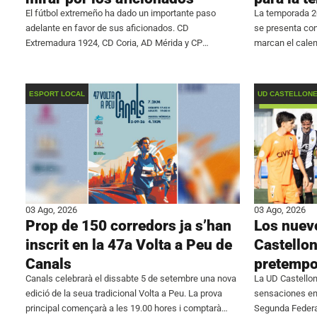
El fútbol extremeño ha dado un importante paso
La temporada 20
adelante en favor de sus aficionados. CD
se presenta co
Extremadura 1924, CD Coria, AD Mérida y CP
marcan el calen
Cacereño, los cuatro representantes de la región en
jóvenes talento
Primera Federación, han alcanzado un acuerdo
juvenil, la Divi
conjunto para
ESPORT LOCAL
UD CASTELLON
03 Ago, 2026
03 Ago, 2026
Prop de 150 corredors ja s’han
Los nuevo
inscrit en la 47a Volta a Peu de
Castello
Canals
pretempo
Canals celebrarà el dissabte 5 de setembre una nova
La UD Castello
edició de la seua tradicional Volta a Peu. La prova
sensaciones en 
principal començarà a les 19.00 hores i comptarà
Segunda Federa