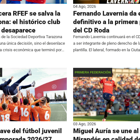
04 Ago, 2026
cera RFEF se salva la
Fernando Lavernia da e
na: el histórico club
definitivo a la primera 
 desaparece
del CD Roda
 de la Sociedad Deportiva Tarazona
Fernando Lavernia continuará en el C
 una única decisión, sino el desenlace
a ser integrante de pleno derecho de l
na crisis económica que terminó por
plantilla. El lateral, formado en la Ciut
a continuidad de la entidad. El club
Pamesa, se consolida en el primer e
rmó que renuncia a
de participar en 24
L
PRIMERA FEDERACIÓN
03 Ago, 2026
ave del fútbol juvenil
Miguel Auría se une al
temporada 2026/27
Mirandés en calidad d