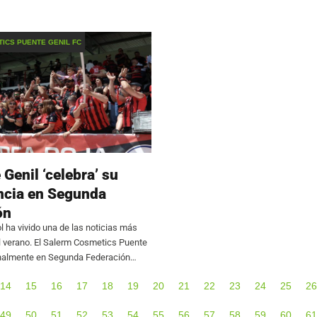
 en su primer amistoso, el equipo de
recorrer durante el curso 2026/27. El 
 se impuso por 2-0 al
determinará la composición de las 34 
primeros enfrentamientos
ICS PUENTE GENIL FC
 Genil ‘celebra’ su
cia en Segunda
ón
l ha vivido una de las noticias más
l verano. El Salerm Cosmetics Puente
finalmente en Segunda Federación
 el Malacitano no haya podido
14
15
16
17
18
19
20
21
22
23
24
25
26
scripción en la categoría.
49
50
51
52
53
54
55
56
57
58
59
60
61