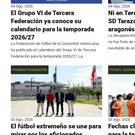
04 Ago, 2026
04 Ago, 2026
El Grupo VI de Tercera
Ni en Ter
Federación ya conoce su
SD Tarazo
calendario para la temporada
aragonés
La desaparición
2026/27
no fue fruto de
La Federación de Fútbol de la Comunitat Valenciana
inevitable de u
ha publicado el calendario del Grupo VI de Tercera
hacer inviable l
Federación para la temporada 2026/27. La
aragonés confi
competición comenzará el fin de semana del 6 de
septiembre y finalizará el 9 de mayo.
PRIMERA FEDERACIÓN
FÚTBOL JUVENI
03 Ago, 2026
03 Ago, 2026
El fútbol extremeño se une para
Fechas cl
mirar por los aficionados
para la 