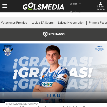
Edición
Iniciar
sesión
Nacional
Votaciones Premios
LaLiga EA Sports
LaLiga Hypermotion
Primera Fede
RESUTADOS
CREVILLENTE DEPORTIVO