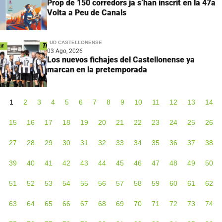
Prop de 150 corredors ja s’han inscrit en la 47a
Volta a Peu de Canals
UD CASTELLONENSE
03 Ago, 2026
Los nuevos fichajes del Castellonense ya
marcan en la pretemporada
1
2
3
4
5
6
7
8
9
10
11
12
13
14
15
16
17
18
19
20
21
22
23
24
25
26
27
28
29
30
31
32
33
34
35
36
37
38
39
40
41
42
43
44
45
46
47
48
49
50
51
52
53
54
55
56
57
58
59
60
61
62
63
64
65
66
67
68
69
70
71
72
73
74