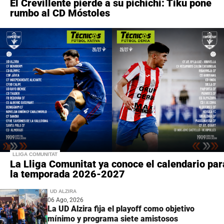
El Crevillente pierde a su pichichi: Tiku pone
rumbo al CD Móstoles
LLIGA COMUNITAT
La Lliga Comunitat ya conoce el calendario par
la temporada 2026-2027
UD ALZIRA
06 Ago, 2026
La UD Alzira fija el playoff como objetivo
mínimo y programa siete amistosos