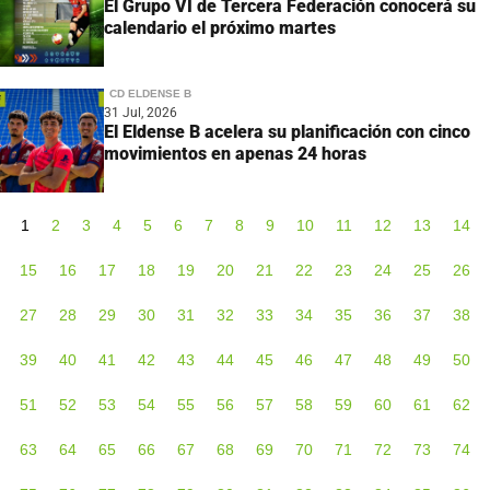
El Grupo VI de Tercera Federación conocerá su
calendario el próximo martes
CD ELDENSE B
31 Jul, 2026
El Eldense B acelera su planificación con cinco
movimientos en apenas 24 horas
1
2
3
4
5
6
7
8
9
10
11
12
13
14
15
16
17
18
19
20
21
22
23
24
25
26
27
28
29
30
31
32
33
34
35
36
37
38
39
40
41
42
43
44
45
46
47
48
49
50
51
52
53
54
55
56
57
58
59
60
61
62
63
64
65
66
67
68
69
70
71
72
73
74