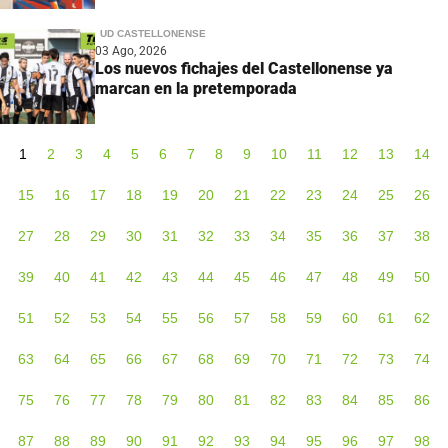
UD CASTELLONENSE
03 Ago, 2026
Los nuevos fichajes del Castellonense ya
marcan en la pretemporada
1
2
3
4
5
6
7
8
9
10
11
12
13
14
15
16
17
18
19
20
21
22
23
24
25
26
27
28
29
30
31
32
33
34
35
36
37
38
39
40
41
42
43
44
45
46
47
48
49
50
51
52
53
54
55
56
57
58
59
60
61
62
63
64
65
66
67
68
69
70
71
72
73
74
75
76
77
78
79
80
81
82
83
84
85
86
87
88
89
90
91
92
93
94
95
96
97
98