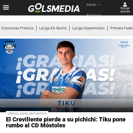
Edición
Iniciar
sesión
Nacional
Votaciones Premios
LaLiga EA Sports
LaLiga Hypermotion
Primera Fede
CREVILLENTE DEPORTIVO
El Crevillente pierde a su pichichi: Tiku pone
rumbo al CD Móstoles