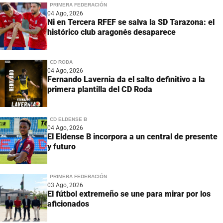
PRIMERA FEDERACIÓN
04 Ago, 2026
Ni en Tercera RFEF se salva la SD Tarazona: el
histórico club aragonés desaparece
CD RODA
04 Ago, 2026
Fernando Lavernia da el salto definitivo a la
primera plantilla del CD Roda
CD ELDENSE B
04 Ago, 2026
El Eldense B incorpora a un central de presente
y futuro
PRIMERA FEDERACIÓN
03 Ago, 2026
El fútbol extremeño se une para mirar por los
aficionados