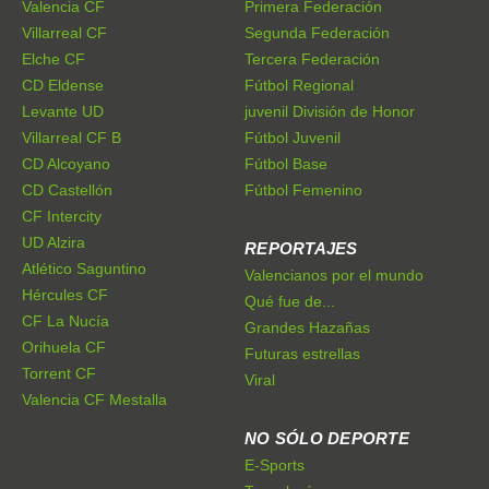
Valencia CF
Primera Federación
Villarreal CF
Segunda Federación
Elche CF
Tercera Federación
CD Eldense
Fútbol Regional
Levante UD
juvenil División de Honor
Villarreal CF B
Fútbol Juvenil
CD Alcoyano
Fútbol Base
CD Castellón
Fútbol Femenino
CF Intercity
UD Alzira
REPORTAJES
Atlético Saguntino
Valencianos por el mundo
Hércules CF
Qué fue de...
CF La Nucía
Grandes Hazañas
Orihuela CF
Futuras estrellas
Torrent CF
Viral
Valencia CF Mestalla
NO SÓLO DEPORTE
E-Sports