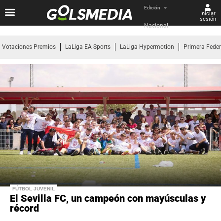
Edición
Iniciar
sesión
Nacional
Votaciones Premios
LaLiga EA Sports
LaLiga Hypermotion
Primera Fede
FÚTBOL JUVENIL
El Sevilla FC, un campeón con mayúsculas y
récord