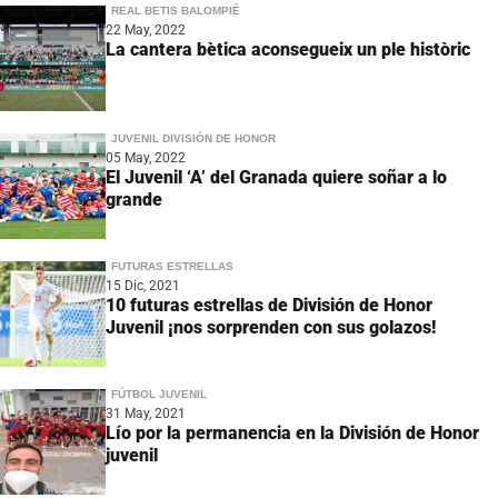
REAL BETIS BALOMPIÉ
22 May, 2022
La cantera bètica aconsegueix un ple històric
JUVENIL DIVISIÓN DE HONOR
05 May, 2022
El Juvenil ‘A’ del Granada quiere soñar a lo
grande
FUTURAS ESTRELLAS
15 Dic, 2021
10 futuras estrellas de División de Honor
Juvenil ¡nos sorprenden con sus golazos!
FÚTBOL JUVENIL
31 May, 2021
Lío por la permanencia en la División de Honor
juvenil