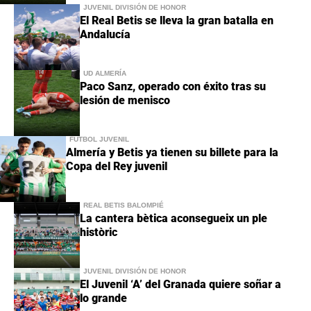
JUVENIL DIVISIÓN DE HONOR
El Real Betis se lleva la gran batalla en
Andalucía
UD ALMERÍA
Paco Sanz, operado con éxito tras su
lesión de menisco
FÚTBOL JUVENIL
Almería y Betis ya tienen su billete para la
Copa del Rey juvenil
REAL BETIS BALOMPIÉ
La cantera bètica aconsegueix un ple
històric
JUVENIL DIVISIÓN DE HONOR
El Juvenil ‘A’ del Granada quiere soñar a
lo grande