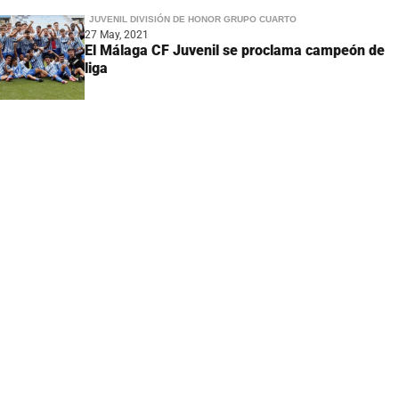
JUVENIL DIVISIÓN DE HONOR GRUPO CUARTO
27 May, 2021
El Málaga CF Juvenil se proclama campeón de
liga