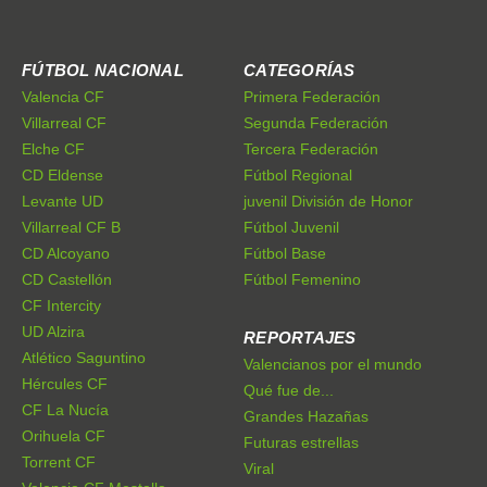
FÚTBOL NACIONAL
CATEGORÍAS
Valencia CF
Primera Federación
Villarreal CF
Segunda Federación
Elche CF
Tercera Federación
CD Eldense
Fútbol Regional
Levante UD
juvenil División de Honor
Villarreal CF B
Fútbol Juvenil
CD Alcoyano
Fútbol Base
CD Castellón
Fútbol Femenino
CF Intercity
UD Alzira
REPORTAJES
Atlético Saguntino
Valencianos por el mundo
Hércules CF
Qué fue de...
CF La Nucía
Grandes Hazañas
Orihuela CF
Futuras estrellas
Torrent CF
Viral