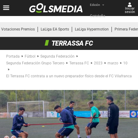
Edición
Iniciar
sesión
Cataluña
Votaciones Premios
LaLiga EA Sports
LaLiga Hypermotion
Primera Fede
TERRASSA FC
»
»
»
Portada
Fútbol
Segunda Federación
»
»
»
»
Segunda Federación Grupo Tercero
Terrassa FC
2023
marzo
10
»
El Terrassa FC contrata a un nuevo preparador físico desde el FC Vilafranca