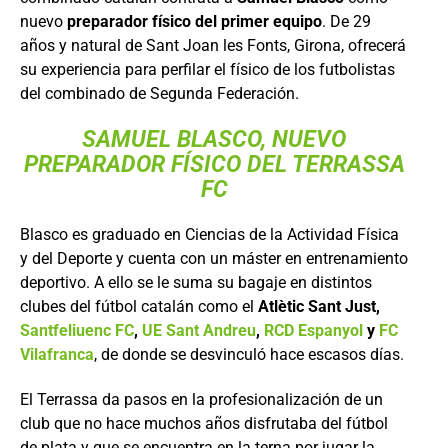
nuevo
preparador físico del primer equipo
. De 29
años y natural de Sant Joan les Fonts, Girona, ofrecerá
su experiencia para perfilar el físico de los futbolistas
del combinado de Segunda Federación.
SAMUEL BLASCO, NUEVO
PREPARADOR FÍSICO DEL TERRASSA
FC
Blasco es graduado en Ciencias de la Actividad Física
y del Deporte y cuenta con un máster en entrenamiento
deportivo. A ello se le suma su bagaje en distintos
clubes del fútbol catalán como el
Atlètic Sant Just,
Santfeliuenc FC
,
UE Sant Andreu
,
RCD Espanyol
y
FC
Vilafranca
, de donde se desvinculó hace escasos días.
El Terrassa da pasos en la profesionalización de un
club que no hace muchos años disfrutaba del fútbol
de plata y que se encuentra en la terna por jugar la