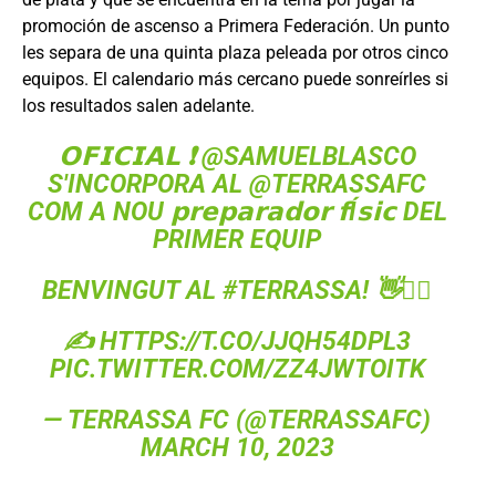
promoción de ascenso a Primera Federación. Un punto
les separa de una quinta plaza peleada por otros cinco
equipos. El calendario más cercano puede sonreírles si
los resultados salen adelante.
𝗢𝗙𝗜𝗖𝗜𝗔𝗟 ❗
@SAMUELBLASCO
S'INCORPORA AL
@TERRASSAFC
COM A NOU 𝗽𝗿𝗲𝗽𝗮𝗿𝗮𝗱𝗼𝗿 𝗳Í𝘀𝗶𝗰 DEL
PRIMER EQUIP
BENVINGUT AL
#TERRASSA
! 👋❤️‍🔥
✍
HTTPS://T.CO/JJQH54DPL3
PIC.TWITTER.COM/ZZ4JWTOITK
— TERRASSA FC (@TERRASSAFC)
MARCH 10, 2023