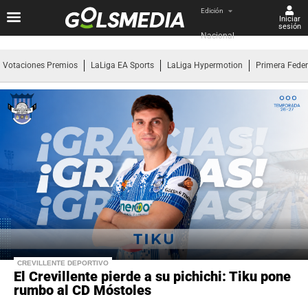
Edición
Iniciar
sesión
Nacional
Votaciones Premios
LaLiga EA Sports
LaLiga Hypermotion
Primera Fede
CREVILLENTE DEPORTIVO
El Crevillente pierde a su pichichi: Tiku pone
rumbo al CD Móstoles