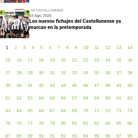
UD CASTELLONENSE
03 Ago, 2026
Los nuevos fichajes del Castellonense ya
marcan en la pretemporada
1
2
3
4
5
6
7
8
9
10
11
12
13
14
15
16
17
18
19
20
21
22
23
24
25
26
27
28
29
30
31
32
33
34
35
36
37
38
39
40
41
42
43
44
45
46
47
48
49
50
51
52
53
54
55
56
57
58
59
60
61
62
63
64
65
66
67
68
69
70
71
72
73
74
75
76
77
78
79
80
81
82
83
84
85
86
87
88
89
90
91
92
93
94
95
96
97
98