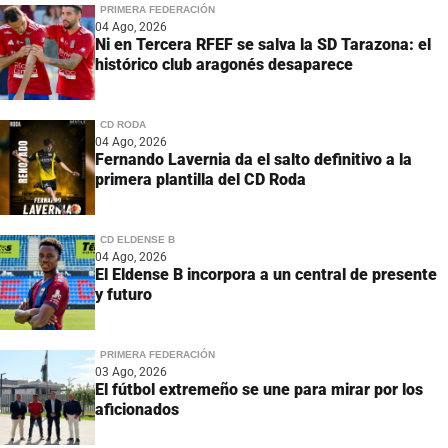
PRIMERA FEDERACIÓN
04 Ago, 2026
Ni en Tercera RFEF se salva la SD Tarazona: el
histórico club aragonés desaparece
CD RODA
04 Ago, 2026
Fernando Lavernia da el salto definitivo a la
primera plantilla del CD Roda
CD ELDENSE B
04 Ago, 2026
El Eldense B incorpora a un central de presente
y futuro
PRIMERA FEDERACIÓN
03 Ago, 2026
El fútbol extremeño se une para mirar por los
aficionados