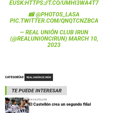
EUSK:
HTTPS://T.CO/UMHI3WA4T7
📸
@PHOTOS_LASA
PIC.TWITTER.COM/QNQTCNZBCA
—
REAL UNIÓN CLUB
IRUN
(@REALUNIONCIRUN)
MARCH 10,
2023
CATEGORÍAS
REAL UNIÓN DE IRÚN
TE PUEDE INTERESAR
CD CASTELLÓN
El Castellón crea un segundo filial