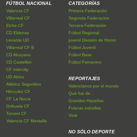
FÚTBOL NACIONAL
CATEGORÍAS
Valencia CF
Primera Federación
Villarreal CF
Segunda Federación
Elche CF
Tercera Federación
CD Eldense
Fútbol Regional
Levante UD
juvenil División de Honor
Villarreal CF B
Fútbol Juvenil
CD Alcoyano
Fútbol Base
CD Castellón
Fútbol Femenino
CF Intercity
UD Alzira
REPORTAJES
Atlético Saguntino
Valencianos por el mundo
Hércules CF
Qué fue de...
CF La Nucía
Grandes Hazañas
Orihuela CF
Futuras estrellas
Torrent CF
Viral
Valencia CF Mestalla
NO SÓLO DEPORTE