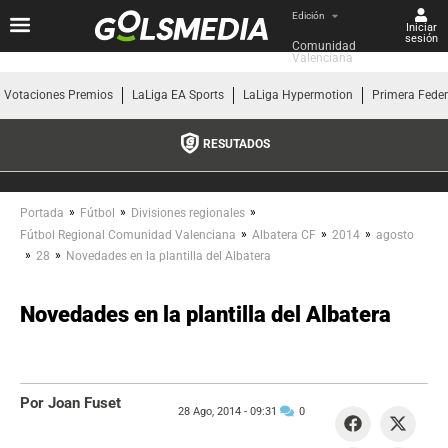
Edición
Iniciar
sesión
Comunidad 
Valenciana
Votaciones Premios
LaLiga EA Sports
LaLiga Hypermotion
Primera Fede
RESUTADOS
»
»
»
Portada
Fútbol
Divisiones regionales
»
»
»
Fútbol Regional Comunidad Valenciana
Albatera CF
2014
agosto
»
»
28
Novedades en la plantilla del Albatera
Novedades en la plantilla del Albatera
Por Joan Fuset
28 Ago, 2014 -
09:31
0