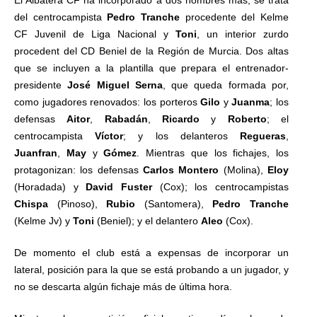
del centrocampista
Pedro
Tranche
procedente del Kelme
CF Juvenil de Liga Nacional y
Toni
, un interior zurdo
procedent del CD Beniel de la Región de Murcia. Dos altas
que se incluyen a la plantilla que prepara el entrenador-
presidente
José
Miguel
Serna
, que queda formada por,
como jugadores renovados: los porteros
Gilo
y
Juanma
; los
defensas
Aitor
,
Rabadán
,
Ricardo
y
Roberto
; el
centrocampista
Víctor
; y los delanteros
Regueras
,
Juanfran
,
May
y
Gómez
. Mientras que los fichajes, los
protagonizan: los defensas
Carlos
Montero
(Molina),
Eloy
(Horadada) y
David
Fuster
(Cox); los centrocampistas
Chispa
(Pinoso),
Rubio
(Santomera),
Pedro
Tranche
(Kelme Jv) y
Toni
(Beniel); y el delantero
Aleo
(Cox).
De momento el club está a expensas de incorporar un
lateral, posición para la que se está probando a un jugador, y
no se descarta algún fichaje más de última hora.