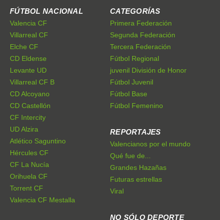
FÚTBOL NACIONAL
CATEGORÍAS
Valencia CF
Primera Federación
Villarreal CF
Segunda Federación
Elche CF
Tercera Federación
CD Eldense
Fútbol Regional
Levante UD
juvenil División de Honor
Villarreal CF B
Fútbol Juvenil
CD Alcoyano
Fútbol Base
CD Castellón
Fútbol Femenino
CF Intercity
UD Alzira
REPORTAJES
Atlético Saguntino
Valencianos por el mundo
Hércules CF
Qué fue de...
CF La Nucía
Grandes Hazañas
Orihuela CF
Futuras estrellas
Torrent CF
Viral
Valencia CF Mestalla
NO SÓLO DEPORTE