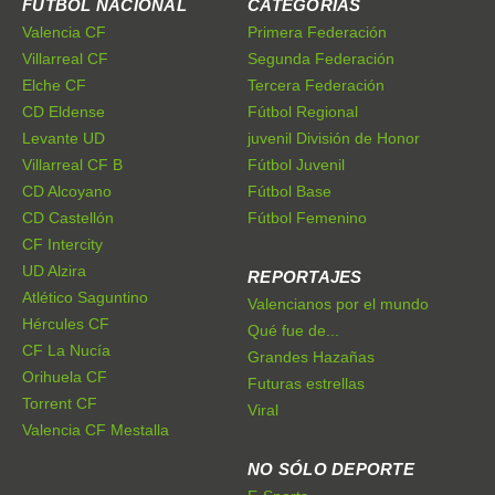
FÚTBOL NACIONAL
CATEGORÍAS
Valencia CF
Primera Federación
Villarreal CF
Segunda Federación
Elche CF
Tercera Federación
CD Eldense
Fútbol Regional
Levante UD
juvenil División de Honor
Villarreal CF B
Fútbol Juvenil
CD Alcoyano
Fútbol Base
CD Castellón
Fútbol Femenino
CF Intercity
UD Alzira
REPORTAJES
Atlético Saguntino
Valencianos por el mundo
Hércules CF
Qué fue de...
CF La Nucía
Grandes Hazañas
Orihuela CF
Futuras estrellas
Torrent CF
Viral
Valencia CF Mestalla
NO SÓLO DEPORTE