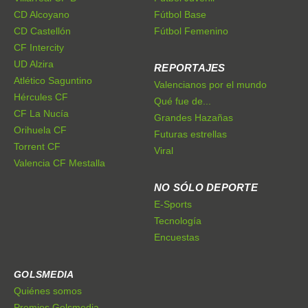
CD Alcoyano
Fútbol Base
CD Castellón
Fútbol Femenino
CF Intercity
UD Alzira
REPORTAJES
Atlético Saguntino
Valencianos por el mundo
Hércules CF
Qué fue de...
CF La Nucía
Grandes Hazañas
Orihuela CF
Futuras estrellas
Torrent CF
Viral
Valencia CF Mestalla
NO SÓLO DEPORTE
E-Sports
Tecnología
Encuestas
GOLSMEDIA
Quiénes somos
Premios Golsmedia