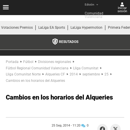
Edición
Iniciar
sesión
Comunidad 
Valenciana
Votaciones Premios
LaLiga EA Sports
LaLiga Hypermotion
Primera Fede
RESUTADOS
»
»
»
Portada
Fútbol
Divisiones regionales
»
»
Fútbol Regional Comunidad Valenciana
Lliga Comunitat
»
»
»
»
»
Lliga Comunitat Norte
Alqueries CF
2014
septiembre
25
Cambios en los horarios del Alqueries
Cambios en los horarios del Alqueries
25 Sep, 2014 -
11:20
0