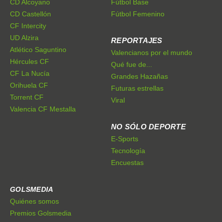
CD Alcoyano
Fútbol Base
CD Castellón
Fútbol Femenino
CF Intercity
UD Alzira
REPORTAJES
Atlético Saguntino
Valencianos por el mundo
Hércules CF
Qué fue de...
CF La Nucía
Grandes Hazañas
Orihuela CF
Futuras estrellas
Torrent CF
Viral
Valencia CF Mestalla
NO SÓLO DEPORTE
E-Sports
Tecnología
Encuestas
GOLSMEDIA
Quiénes somos
Premios Golsmedia