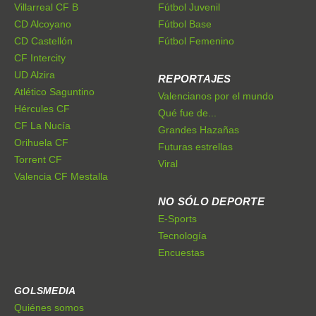
Villarreal CF B
Fútbol Juvenil
CD Alcoyano
Fútbol Base
CD Castellón
Fútbol Femenino
CF Intercity
UD Alzira
REPORTAJES
Atlético Saguntino
Valencianos por el mundo
Hércules CF
Qué fue de...
CF La Nucía
Grandes Hazañas
Orihuela CF
Futuras estrellas
Torrent CF
Viral
Valencia CF Mestalla
NO SÓLO DEPORTE
E-Sports
Tecnología
Encuestas
GOLSMEDIA
Quiénes somos