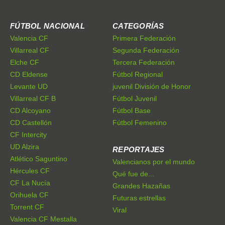
FÚTBOL NACIONAL
CATEGORÍAS
Valencia CF
Primera Federación
Villarreal CF
Segunda Federación
Elche CF
Tercera Federación
CD Eldense
Fútbol Regional
Levante UD
juvenil División de Honor
Villarreal CF B
Fútbol Juvenil
CD Alcoyano
Fútbol Base
CD Castellón
Fútbol Femenino
CF Intercity
UD Alzira
REPORTAJES
Atlético Saguntino
Valencianos por el mundo
Hércules CF
Qué fue de...
CF La Nucía
Grandes Hazañas
Orihuela CF
Futuras estrellas
Torrent CF
Viral
Valencia CF Mestalla