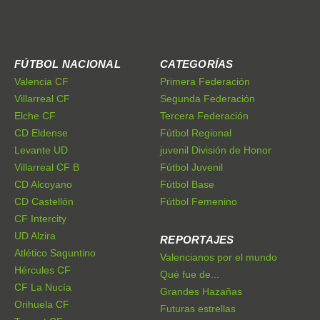
FÚTBOL NACIONAL
CATEGORÍAS
Valencia CF
Primera Federación
Villarreal CF
Segunda Federación
Elche CF
Tercera Federación
CD Eldense
Fútbol Regional
Levante UD
juvenil División de Honor
Villarreal CF B
Fútbol Juvenil
CD Alcoyano
Fútbol Base
CD Castellón
Fútbol Femenino
CF Intercity
UD Alzira
REPORTAJES
Atlético Saguntino
Valencianos por el mundo
Hércules CF
Qué fue de...
CF La Nucía
Grandes Hazañas
Orihuela CF
Futuras estrellas