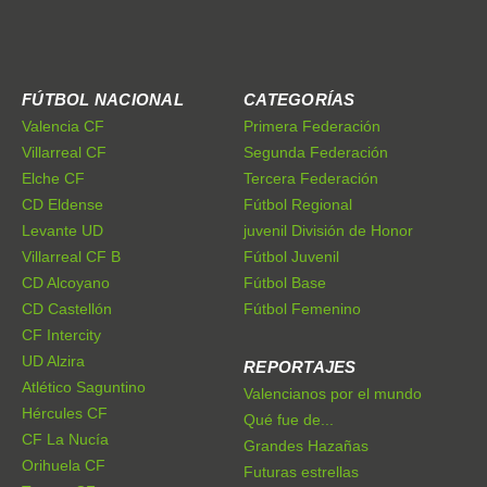
FÚTBOL NACIONAL
CATEGORÍAS
Valencia CF
Primera Federación
Villarreal CF
Segunda Federación
Elche CF
Tercera Federación
CD Eldense
Fútbol Regional
Levante UD
juvenil División de Honor
Villarreal CF B
Fútbol Juvenil
CD Alcoyano
Fútbol Base
CD Castellón
Fútbol Femenino
CF Intercity
UD Alzira
REPORTAJES
Atlético Saguntino
Valencianos por el mundo
Hércules CF
Qué fue de...
CF La Nucía
Grandes Hazañas
Orihuela CF
Futuras estrellas