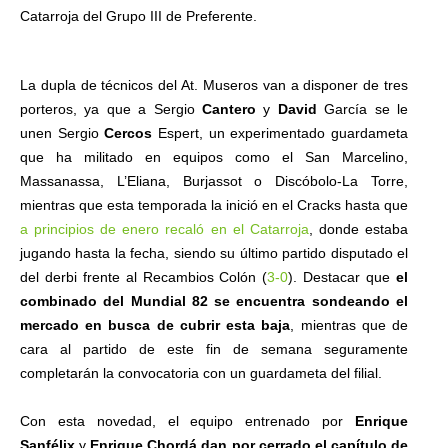
Catarroja del Grupo III de Preferente.
La dupla de técnicos del At. Museros van a disponer de tres
porteros, ya que a Sergio
Cantero
y
David
García se le
unen Sergio
Cercos
Espert, un experimentado guardameta
que ha militado en equipos como el San Marcelino,
Massanassa, L’Eliana, Burjassot o Discóbolo-La Torre,
mientras que esta temporada la inició en el Cracks hasta que
a principios de enero recaló en el Catarroja
, donde estaba
jugando hasta la fecha, siendo su último partido disputado el
del derbi frente al Recambios Colón (
3-0
). Destacar que
el
combinado del Mundial 82 se encuentra sondeando el
mercado en busca de cubrir esta baja
, mientras que de
cara al partido de este fin de semana seguramente
completarán la convocatoria con un guardameta del filial.
Con esta novedad, el equipo entrenado por
Enrique
Sanfélix
y
Enrique Chordá
dan por cerrado el capítulo de