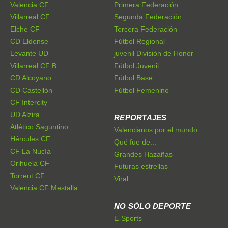
Valencia CF
Primera Federación
Villarreal CF
Segunda Federación
Elche CF
Tercera Federación
CD Eldense
Fútbol Regional
Levante UD
juvenil División de Honor
Villarreal CF B
Fútbol Juvenil
CD Alcoyano
Fútbol Base
CD Castellón
Fútbol Femenino
CF Intercity
UD Alzira
REPORTAJES
Atlético Saguntino
Valencianos por el mundo
Hércules CF
Qué fue de...
CF La Nucía
Grandes Hazañas
Orihuela CF
Futuras estrellas
Torrent CF
Viral
Valencia CF Mestalla
NO SÓLO DEPORTE
E-Sports