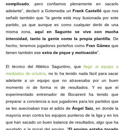
complicado
, pero confiamos plenamente en sacarlo
adelante”, declaró a Golsmedia un
Frank Castelló
que nos
señaló también que “la gente está muy ilusionada por este
partido, ya que aunque es como cualquier derbi de una
misma zona,
aquí en Sagunto se vive con mucha
intensidad, tanto la gente como la propia plantilla
. De
hecho, tenemos jugadores porteños como
Fran Gámez
que
tienen también ese
extra de pique y motivación
”.
El técnico del Atlético Saguntino, que
llegó al equipo a
mediados de octubre
, no lo ha tenido nada fácil para sacar
adelante a un equipo que no atravesaba por un buen
momento ni de forma ni de resultados. Y es que el
experimentado entrenador de Bocairent ha tenido que
preparar a conciencia a sus jugadores para los partidos que
se les avecinaban tras el adiós de
Ángel Saiz
, en donde la
mayoría eran contra los equipos punteros de la liga y en los
que han sacado un buen balance de resultados, algo que ha
ayudado a la moral del equipo. “
El equipo estaba tocado