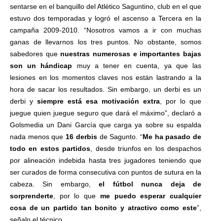
sentarse en el banquillo del Atlético Saguntino, club en el que
estuvo dos temporadas y logró el ascenso a Tercera en la
campaña 2009-2010. “Nosotros vamos a ir con muchas
ganas de llevarnos los tres puntos. No obstante, somos
sabedores que
nuestras numerosas e importantes bajas
son un hándicap
muy a tener en cuenta, ya que las
lesiones en los momentos claves nos están lastrando a la
hora de sacar los resultados. Sin embargo, un derbi es un
derbi y
siempre está esa motivación extra
, por lo que
juegue quien juegue seguro que dará el máximo”, declaró a
Golsmedia un Dani García que carga ya sobre su espalda
nada menos que
16 derbis
de Sagunto. “
Me ha pasado de
todo en estos partidos
, desde triunfos en los despachos
por alineación indebida hasta tres jugadores teniendo que
ser curados de forma consecutiva con puntos de sutura en la
cabeza. Sin embargo,
el fútbol nunca deja de
sorprenderte
, por lo que
me puedo esperar cualquier
cosa de un partido tan bonito y atractivo como este
”,
señalo el técnico.