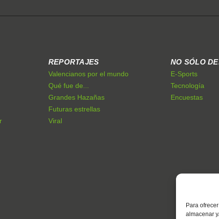
REPORTAJES
NO SÓLO D
Valencianos por el mundo
E-Sports
Qué fue de...
Tecnología
Grandes Hazañas
Encuestas
Futuras estrellas
r
Viral
Para ofrecer
almacenar y/