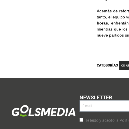
Además de reforza
tanto, el equipo y
horas
, enfrentá
mientras que los
nueve partidos si
CATEGORÍAS
CD A
NEWSLETTER
He leído y acepto la Polít