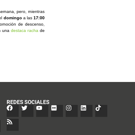
semana, pero, mientras
el
domingo
a las
17:00
promoción de descenso,
n una
destaca racha
de
REDES SOCIALES