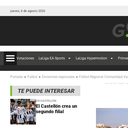
jueves, 6 de agosto 2026
El 
Votaciones
LaLiga EA Sports
LaLiga Hypermotion
Prime
med
»
»
»
Portada
Fútbol
Divisiones regionales
Fútbol Regional Comunidad Va
TE PUEDE INTERESAR
CD CASTELLÓN
El Castellón crea un
segundo filial