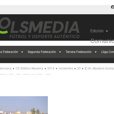
Edición
Comunid
At. Museros incorpor
ra Federación
Segunda Federación
Tercera Federación
Lliga Co
iocentro
»
»
»
»
»
lenciana
CD Atlético Museros
2014
noviembre
20
El At. Museros incor