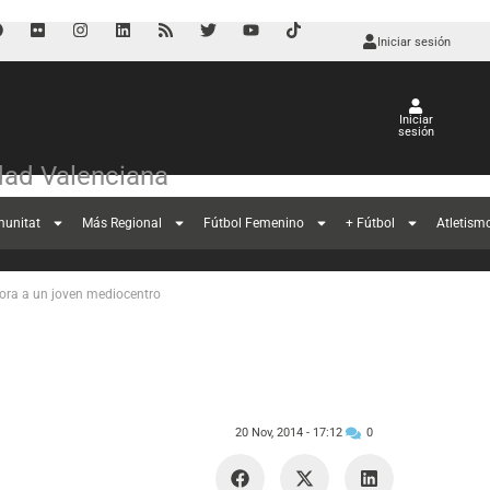
Iniciar sesión
Iniciar
sesión
ad Valenciana
a a un joven
munitat
Más Regional
Fútbol Femenino
+ Fútbol
Atletism
pora a un joven mediocentro
20 Nov, 2014 -
17:12
0