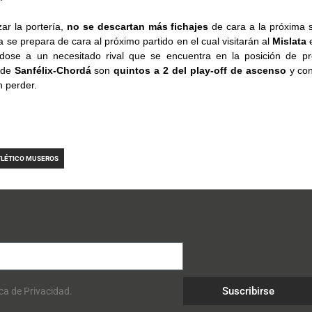
r la portería,
no se descartan más fichajes
de cara a la próxima 
a se prepara de cara al próximo partido en el cual visitarán al
Mislata
ndose a un necesitado rival que se encuentra en la posición de 
 de
Sanfélix-Chordá
son
quintos a 2 del play-off de ascenso
y co
n perder.
TLÉTICO MUSEROS
Suscribirse
ica de Privacidad.