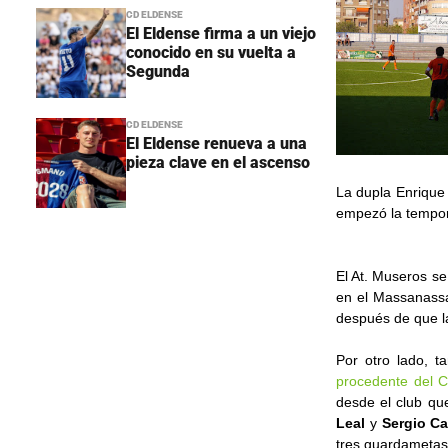
CD ELDENSE
El Eldense firma a un viejo
conocido en su vuelta a
Segunda
CD ELDENSE
El Eldense renueva a una
pieza clave en el ascenso
La dupla Enrique 
empezó la tempor
El At. Museros se
en el Massanassa
después de que l
Por otro lado, t
procedente del C
desde el club qu
Leal
y
Sergio Ca
tres guardametas