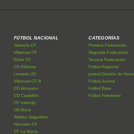
FÚTBOL NACIONAL
CATEGORÍAS
Valencia CF
Primera Federación
Villarreal CF
Segunda Federación
Elche CF
Tercera Federación
CD Eldense
Fútbol Regional
Levante UD
juvenil División de Hono
Villarreal CF B
Fútbol Juvenil
CD Alcoyano
Fútbol Base
CD Castellón
Fútbol Femenino
CF Intercity
UD Alzira
Atlético Saguntino
Hércules CF
CF La Nucía