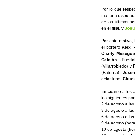
Por lo que respe
mañana disputar
de las últimas s
en el filial, y
Josu
Por este motivo, 
el portero
Álex 
Charly Mesegu
Catalán
(Puert
(Villarrobledo) y
(Paterna),
Josem
delanteros
Chuc
En cuanto a los
los siguientes par
2 de agosto a la
3 de agosto a las
6 de agosto a las
9 de agosto (hora
10 de agosto (hor