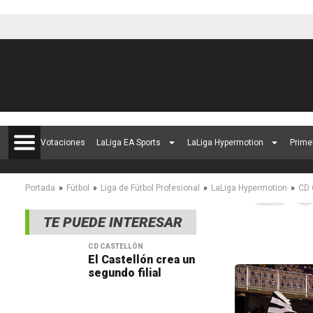
Votaciones
LaLiga EA Sports
LaLiga Hypermotion
Prime
El 
»
»
»
»
Portada
Fútbol
Liga de Fútbol Profesional
LaLiga Hypermotion
CD 
TE PUEDE INTERESAR
CD CASTELLÓN
El Castellón crea un
segundo filial