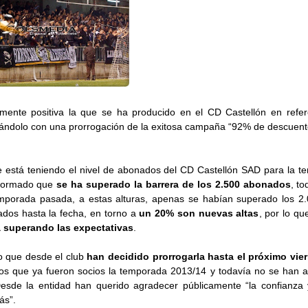
mente positiva la que se ha producido en el CD Castellón en refer
ándolo con una prorrogación de la exitosa campaña “92% de descuent
e está teniendo el nivel de abonados del CD Castellón SAD para la t
nformado que
se ha superado la barrera de los 2.500 abonados
, t
mporada pasada, a estas alturas, apenas se habían superado los 2.
ados hasta la fecha, en torno a
un 20% son nuevas altas
, por lo q
 superando las expectativas
.
o que desde el club
han decidido prorrogarla hasta el próximo vie
os que ya fueron socios la temporada 2013/14 y todavía no se han a
esde la entidad han querido agradecer públicamente “la confianza
más”.