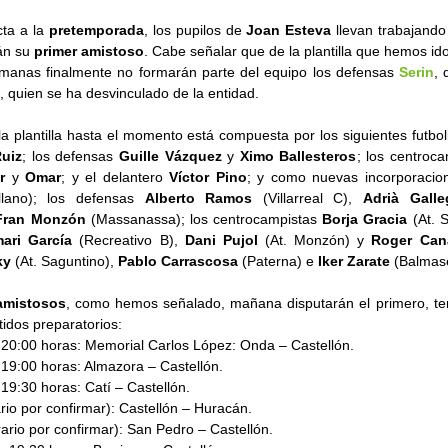
cta a la
pretemporada
, los pupilos de
Joan Esteva
llevan trabajando
án su
primer amistoso
. Cabe señalar que de la plantilla que hemos id
emanas finalmente no formarán parte del equipo los defensas
Serin
, 
, quien se ha desvinculado de la entidad.
la plantilla hasta el momento está compuesta por los siguientes futbo
Ruiz
; los defensas
Guille Vázquez
y
Ximo Ballesteros
; los centroc
er
y
Omar
; y el delantero
Víctor Pino
; y como nuevas incorporacio
ollano); los defensas
Alberto Ramos
(Villarreal C),
Adrià Gall
Fran
Monzón
(Massanassa); los centrocampistas
Borja Gracia
(At. 
ari García
(Recreativo B),
Dani Pujol
(At. Monzón) y
Roger
Can
ky
(At. Saguntino),
Pablo Carrascosa
(Paterna) e
Iker Zarate
(Balmas
amistosos
, como hemos señalado, mañana disputarán el primero, ten
tidos preparatorios:
s 20:00 horas: Memorial Carlos López: Onda – Castellón.
 19:00 horas: Almazora – Castellón.
 19:30 horas: Catí – Castellón.
rio por confirmar): Castellón – Huracán.
ario por confirmar): San Pedro – Castellón.