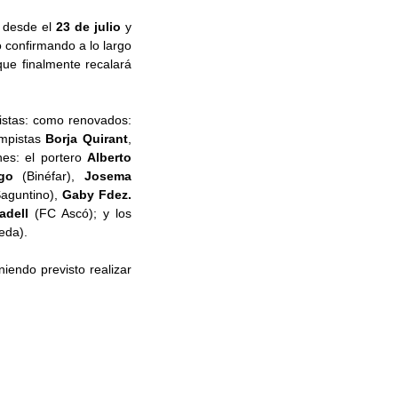
 desde el
23 de julio
y
o confirmando a lo largo
que finalmente recalará
listas: como renovados:
ampistas
Borja Quirant
,
nes: el portero
Alberto
ego
(Binéfar),
Josema
Saguntino),
Gaby Fdez.
adell
(FC Ascó); y los
eda).
iendo previsto realizar