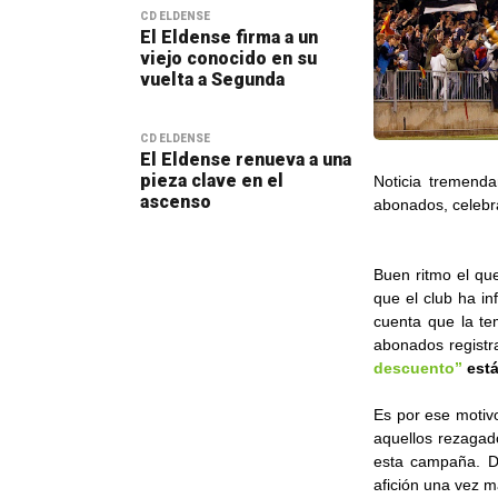
CD ELDENSE
El Eldense firma a un
viejo conocido en su
vuelta a Segunda
CD ELDENSE
El Eldense renueva a una
pieza clave en el
Noticia tremenda
ascenso
abonados, celebr
Buen ritmo el qu
que el club ha i
cuenta que la te
abonados registr
descuento”
está
Es por ese motiv
aquellos rezagad
esta campaña. D
afición una vez 