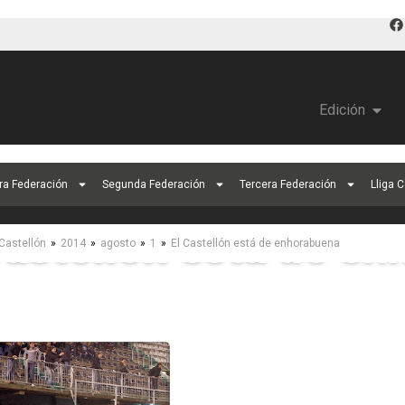
Edición
ra Federación
Segunda Federación
Tercera Federación
Lliga 
Castellón está de e
»
»
»
»
Castellón
2014
agosto
1
El Castellón está de enhorabuena