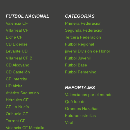
FÚTBOL NACIONAL
CATEGORÍAS
Valencia CF
Primera Federación
Villarreal CF
Segunda Federación
Elche CF
Tercera Federación
CD Eldense
Fútbol Regional
Levante UD
juvenil División de Honor
Villarreal CF B
Fútbol Juvenil
CD Alcoyano
Fútbol Base
CD Castellón
Fútbol Femenino
CF Intercity
UD Alzira
REPORTAJES
Atlético Saguntino
Valencianos por el mundo
Hércules CF
Qué fue de...
CF La Nucía
Grandes Hazañas
Orihuela CF
Futuras estrellas
Torrent CF
Viral
Valencia CF Mestalla