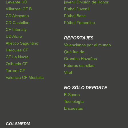
Levante UD
juvenil División de Honor
Villarreal CF B
Fútbol Juvenil
CD Alcoyano
Fútbol Base
CD Castellón
Fútbol Femenino
CF Intercity
UD Alzira
REPORTAJES
Atlético Saguntino
Valencianos por el mundo
Hércules CF
Qué fue de...
CF La Nucía
Grandes Hazañas
Orihuela CF
Futuras estrellas
Torrent CF
Viral
Valencia CF Mestalla
NO SÓLO DEPORTE
E-Sports
Tecnología
Encuestas
GOLSMEDIA