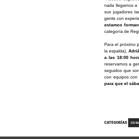
nada llegamos a 
sus jugadores t
gente con experie
estamos forman
categoría de Regi
Para el próximo p
la espalda),
Adri
a las 18:00 hor
reservamos a gen
seguidos que son
con equipos con 
para que el sába
CATEGORÍAS
CD M