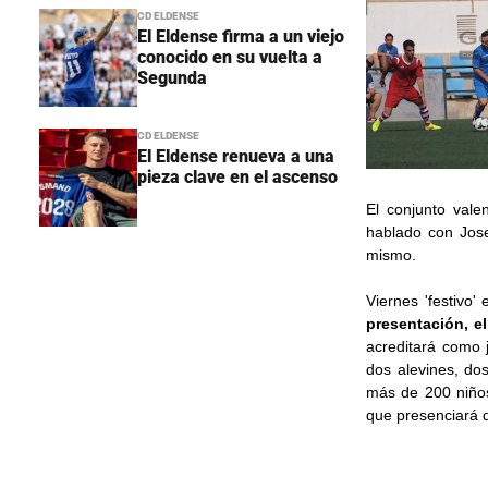
CD ELDENSE
El Eldense firma a un viejo
conocido en su vuelta a
Segunda
CD ELDENSE
El Eldense renueva a una
pieza clave en el ascenso
El conjunto val
hablado con Jose
mismo.
Viernes 'festivo'
presentación, el
acreditará como 
dos alevines, dos
más de 200 niños
que presenciará d