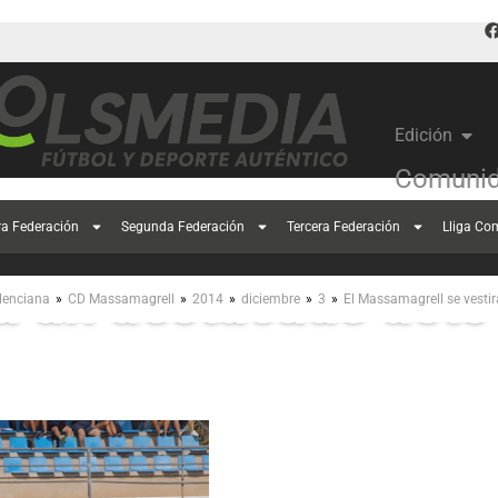
Edición
Comunid
Massamagrell se ves
ra Federación
Segunda Federación
Tercera Federación
Lliga Co
a un destacado acto
»
»
»
»
»
lenciana
CD Massamagrell
2014
diciembre
3
El Massamagrell se vesti