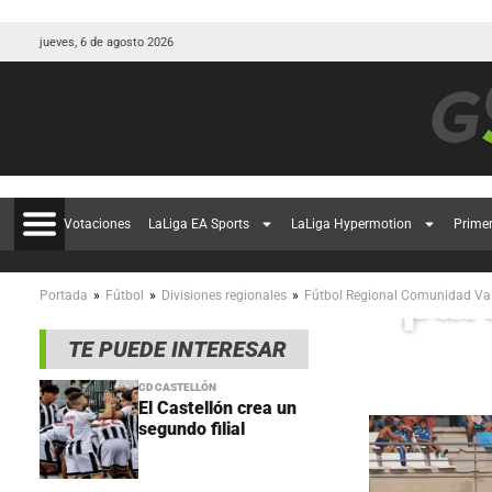
jueves, 6 de agosto 2026
El 
Votaciones
LaLiga EA Sports
LaLiga Hypermotion
Prime
par
»
»
»
Portada
Fútbol
Divisiones regionales
Fútbol Regional Comunidad Va
TE PUEDE INTERESAR
CD CASTELLÓN
El Castellón crea un
segundo filial