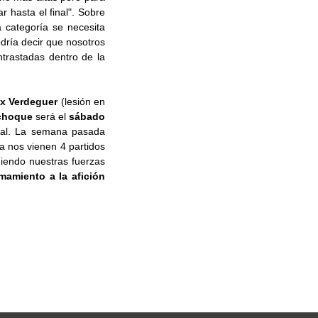
 hasta el final". Sobre
 categoría se necesita
dría decir que nosotros
trastadas dentro de la
ex Verdeguer
(lesión en
choque
será el
sábado
inal. La semana pasada
a nos vienen 4 partidos
iendo nuestras fuerzas
amamiento a la afición