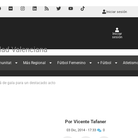
Iniciar sesión
Iniciar
sesión
ad Valenciana
tirá de gala
munitat
Más Regional
Fútbol Femenino
+ Fútbol
Atletism
rá de gala para un destacado acto
Por Vicente Tafaner
03 Dic, 2014 -
17:33
0