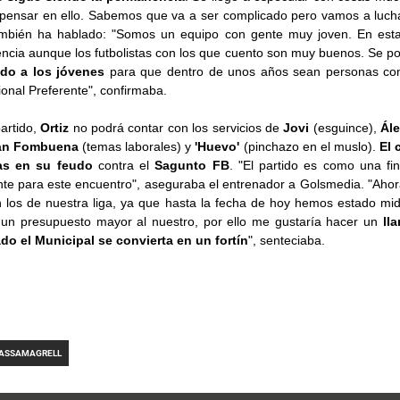
pensar en ello. Sabemos que va a ser complicado pero vamos a luchar
ambién ha hablado: "Somos un equipo con gente muy joven. En esta
ncia aunque los futbolistas con los que cuento son muy buenos. Se po
do a los jóvenes
para que dentro de unos años sean personas con
onal Preferente", confirmaba.
artido,
Ortiz
no podrá contar con los servicios de
Jovi
(esguince),
Ál
án Fombuena
(temas laborales) y
'Huevo'
(pinchazo en el muslo).
El 
as en su feudo
contra el
Sagunto FB
. "El partido es como una f
te para este encuentro", aseguraba el entrenador a Golsmedia. "Ahor
 los de nuestra liga, ya que hasta la fecha de hoy hemos estado mid
un presupuesto mayor al nuestro, por ello me gustaría hacer un
ll
do el Municipal se convierta en un fortín
", senteciaba.
ASSAMAGRELL