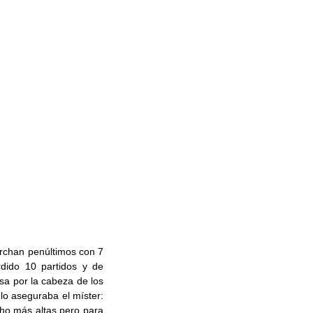
archan penúltimos con 7
rdido 10 partidos y de
a por la cabeza de los
 lo aseguraba el míster:
cho más altas pero para