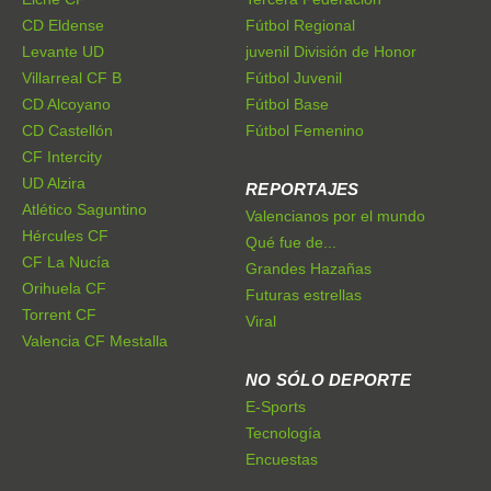
CD Eldense
Fútbol Regional
Levante UD
juvenil División de Honor
Villarreal CF B
Fútbol Juvenil
CD Alcoyano
Fútbol Base
CD Castellón
Fútbol Femenino
CF Intercity
UD Alzira
REPORTAJES
Atlético Saguntino
Valencianos por el mundo
Hércules CF
Qué fue de...
CF La Nucía
Grandes Hazañas
Orihuela CF
Futuras estrellas
Torrent CF
Viral
Valencia CF Mestalla
NO SÓLO DEPORTE
E-Sports
Tecnología
Encuestas